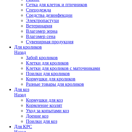
Сетка для клеток и птичников
Спецодежда
Средства дезинфекции
Электропастухи
Ветеринария
Влагомер зерна
Влагомер сена
Сувенирная продукция
Для кроликов
Назад
Забой кроликов
Клетки для кроликов
Клетки для кроликов с маточниками
Поилки для кроликов
Кормушки для кроликов
Разные товары для кроликов
Для коз
Назад
Кормушки для коз
Кормление козлят
Уход за копытами коз
Доение коз
Поилки для коз
Для КРС
Назад