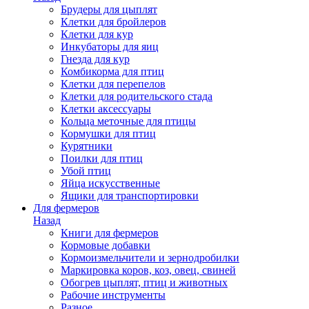
Брудеры для цыплят
Клетки для бройлеров
Клетки для кур
Инкубаторы для яиц
Гнезда для кур
Комбикорма для птиц
Клетки для перепелов
Клетки для родительского стада
Клетки аксессуары
Кольца меточные для птицы
Кормушки для птиц
Курятники
Поилки для птиц
Убой птиц
Яйца искусственные
Ящики для транспортировки
Для фермеров
Назад
Книги для фермеров
Кормовые добавки
Кормоизмельчители и зернодробилки
Маркировка коров, коз, овец, свиней
Обогрев цыплят, птиц и животных
Рабочие инструменты
Разное