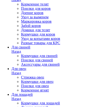
Кормление телят
Поилки для коров
Доение коров
Уход за выменем
Маркировка коров
Забой коров
Домики для телят
Кормушки для коров
Уход за копытами коров
Разные товары для КРС
Для свиней
Назад
Кормушки для свиней
Поилки для свиней
Аксессуары для свиней
Для овец
Назад
Стрижка овец
Кормушки для овец
Поилки для овец
Кормление ягнят
Для лошадей
Назад
Кормушки для лошадей