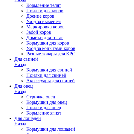
Кормление телят
Поилки для коров
Доение коров
Уход за выменем
Маркировка коров
Забой коров
Домики для телят
Кормушки для коров
Уход за копытами коров
Разные товары для КРС
Для свиней
Назад
Кормушки для свиней
Поилки для свиней
Аксессуары для свиней
Для овец
Назад
Стрижка овец
Кормушки для овец
Поилки для овец
Кормление ягнят
Для лошадей
Назад
Кормушки для лошадей