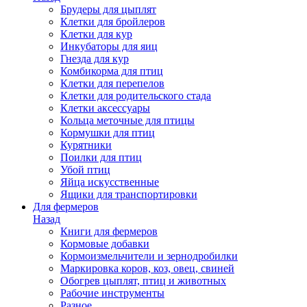
Брудеры для цыплят
Клетки для бройлеров
Клетки для кур
Инкубаторы для яиц
Гнезда для кур
Комбикорма для птиц
Клетки для перепелов
Клетки для родительского стада
Клетки аксессуары
Кольца меточные для птицы
Кормушки для птиц
Курятники
Поилки для птиц
Убой птиц
Яйца искусственные
Ящики для транспортировки
Для фермеров
Назад
Книги для фермеров
Кормовые добавки
Кормоизмельчители и зернодробилки
Маркировка коров, коз, овец, свиней
Обогрев цыплят, птиц и животных
Рабочие инструменты
Разное