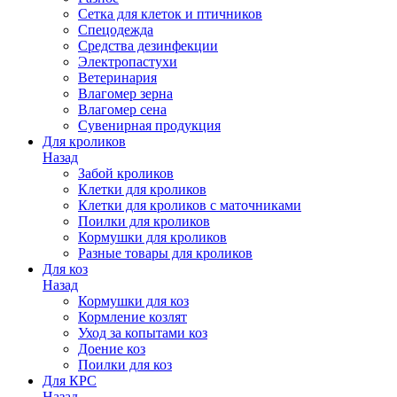
Сетка для клеток и птичников
Спецодежда
Средства дезинфекции
Электропастухи
Ветеринария
Влагомер зерна
Влагомер сена
Сувенирная продукция
Для кроликов
Назад
Забой кроликов
Клетки для кроликов
Клетки для кроликов с маточниками
Поилки для кроликов
Кормушки для кроликов
Разные товары для кроликов
Для коз
Назад
Кормушки для коз
Кормление козлят
Уход за копытами коз
Доение коз
Поилки для коз
Для КРС
Назад