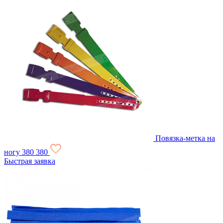
Повязка-метка на
ногу
380
380
Быстрая заявка