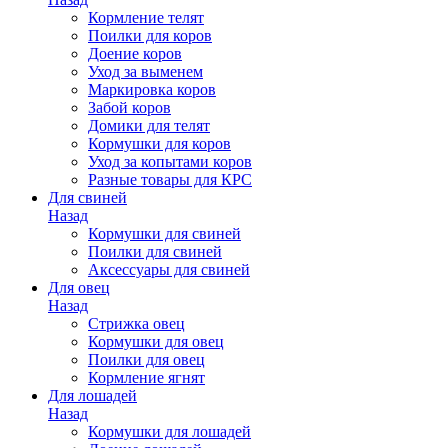
Кормление телят
Поилки для коров
Доение коров
Уход за выменем
Маркировка коров
Забой коров
Домики для телят
Кормушки для коров
Уход за копытами коров
Разные товары для КРС
Для свиней
Назад
Кормушки для свиней
Поилки для свиней
Аксессуары для свиней
Для овец
Назад
Стрижка овец
Кормушки для овец
Поилки для овец
Кормление ягнят
Для лошадей
Назад
Кормушки для лошадей