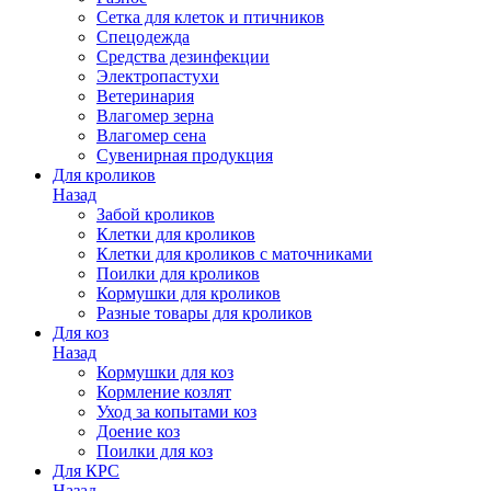
Сетка для клеток и птичников
Спецодежда
Средства дезинфекции
Электропастухи
Ветеринария
Влагомер зерна
Влагомер сена
Сувенирная продукция
Для кроликов
Назад
Забой кроликов
Клетки для кроликов
Клетки для кроликов с маточниками
Поилки для кроликов
Кормушки для кроликов
Разные товары для кроликов
Для коз
Назад
Кормушки для коз
Кормление козлят
Уход за копытами коз
Доение коз
Поилки для коз
Для КРС
Назад