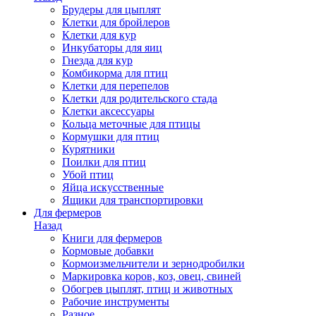
Брудеры для цыплят
Клетки для бройлеров
Клетки для кур
Инкубаторы для яиц
Гнезда для кур
Комбикорма для птиц
Клетки для перепелов
Клетки для родительского стада
Клетки аксессуары
Кольца меточные для птицы
Кормушки для птиц
Курятники
Поилки для птиц
Убой птиц
Яйца искусственные
Ящики для транспортировки
Для фермеров
Назад
Книги для фермеров
Кормовые добавки
Кормоизмельчители и зернодробилки
Маркировка коров, коз, овец, свиней
Обогрев цыплят, птиц и животных
Рабочие инструменты
Разное