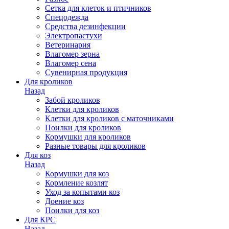
Сетка для клеток и птичников
Спецодежда
Средства дезинфекции
Электропастухи
Ветеринария
Влагомер зерна
Влагомер сена
Сувенирная продукция
Для кроликов
Назад
Забой кроликов
Клетки для кроликов
Клетки для кроликов с маточниками
Поилки для кроликов
Кормушки для кроликов
Разные товары для кроликов
Для коз
Назад
Кормушки для коз
Кормление козлят
Уход за копытами коз
Доение коз
Поилки для коз
Для КРС
Назад