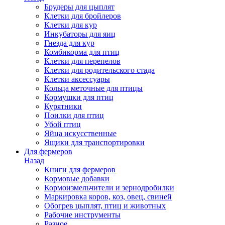
Брудеры для цыплят
Клетки для бройлеров
Клетки для кур
Инкубаторы для яиц
Гнезда для кур
Комбикорма для птиц
Клетки для перепелов
Клетки для родительского стада
Клетки аксессуары
Кольца меточные для птицы
Кормушки для птиц
Курятники
Поилки для птиц
Убой птиц
Яйца искусственные
Ящики для транспортировки
Для фермеров
Назад
Книги для фермеров
Кормовые добавки
Кормоизмельчители и зернодробилки
Маркировка коров, коз, овец, свиней
Обогрев цыплят, птиц и животных
Рабочие инструменты
Разное