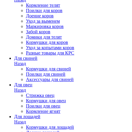
Кормление телят
Поилки для коров
Доение коров
Уход за выменем
Маркировка коров
Забой коров
Домики для телят
Кормушки для коров
Уход за копытами коров
Разные товары для КРС
Для свиней
Назад
Кормушки для свиней
Поилки для свиней
Аксессуары для свиней
Для овец
Назад
Стрижка овец
Кормушки для овец
Поилки для овец
Кормление ягнят
Для лошадей
Назад
Кормушки для лошадей