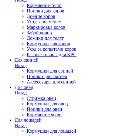
Кормление телят
Поилки для коров
Доение коров
Уход за выменем
Маркировка коров
Забой коров
Домики для телят
Кормушки для коров
Уход за копытами коров
Разные товары для КРС
Для свиней
Назад
Кормушки для свиней
Поилки для свиней
Аксессуары для свиней
Для овец
Назад
Стрижка овец
Кормушки для овец
Поилки для овец
Кормление ягнят
Для лошадей
Назад
Кормушки для лошадей