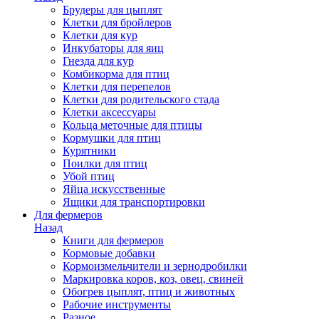
Брудеры для цыплят
Клетки для бройлеров
Клетки для кур
Инкубаторы для яиц
Гнезда для кур
Комбикорма для птиц
Клетки для перепелов
Клетки для родительского стада
Клетки аксессуары
Кольца меточные для птицы
Кормушки для птиц
Курятники
Поилки для птиц
Убой птиц
Яйца искусственные
Ящики для транспортировки
Для фермеров
Назад
Книги для фермеров
Кормовые добавки
Кормоизмельчители и зернодробилки
Маркировка коров, коз, овец, свиней
Обогрев цыплят, птиц и животных
Рабочие инструменты
Разное