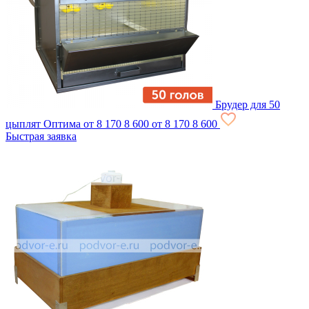
Брудер для 50
цыплят Оптима
от 8 170
8 600
от 8 170
8 600
Быстрая заявка