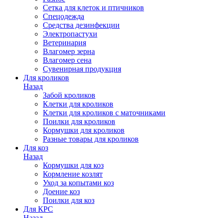
Сетка для клеток и птичников
Спецодежда
Средства дезинфекции
Электропастухи
Ветеринария
Влагомер зерна
Влагомер сена
Сувенирная продукция
Для кроликов
Назад
Забой кроликов
Клетки для кроликов
Клетки для кроликов с маточниками
Поилки для кроликов
Кормушки для кроликов
Разные товары для кроликов
Для коз
Назад
Кормушки для коз
Кормление козлят
Уход за копытами коз
Доение коз
Поилки для коз
Для КРС
Назад