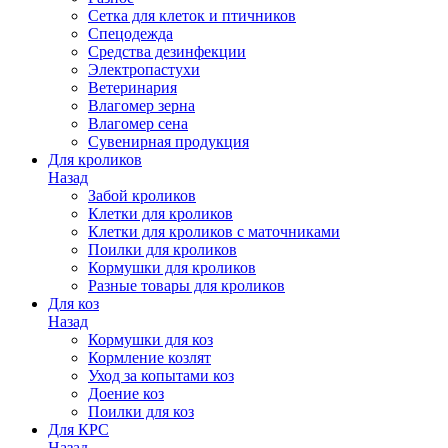
Сетка для клеток и птичников
Спецодежда
Средства дезинфекции
Электропастухи
Ветеринария
Влагомер зерна
Влагомер сена
Сувенирная продукция
Для кроликов
Назад
Забой кроликов
Клетки для кроликов
Клетки для кроликов с маточниками
Поилки для кроликов
Кормушки для кроликов
Разные товары для кроликов
Для коз
Назад
Кормушки для коз
Кормление козлят
Уход за копытами коз
Доение коз
Поилки для коз
Для КРС
Назад