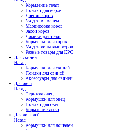
Кормление телят
Поилки для коров
Доение коров
Уход за выменем
Маркировка коров
Забой коров
Домики для телят
Кормушки для коров
Уход за копытами коров
Разные товары для КРС
Для свиней
Назад
Кормушки для свиней
Поилки для свиней
Аксессуары для свиней
Для овец
Назад
Стрижка овец
Кормушки для овец
Поилки для овец
Кормление ягнят
Для лошадей
Назад
Кормушки для лошадей