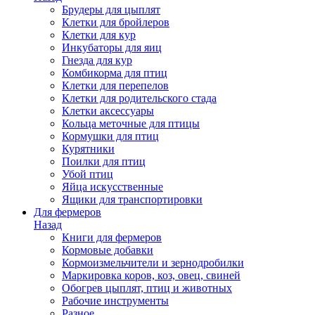
Брудеры для цыплят
Клетки для бройлеров
Клетки для кур
Инкубаторы для яиц
Гнезда для кур
Комбикорма для птиц
Клетки для перепелов
Клетки для родительского стада
Клетки аксессуары
Кольца меточные для птицы
Кормушки для птиц
Курятники
Поилки для птиц
Убой птиц
Яйца искусственные
Ящики для транспортировки
Для фермеров
Назад
Книги для фермеров
Кормовые добавки
Кормоизмельчители и зернодробилки
Маркировка коров, коз, овец, свиней
Обогрев цыплят, птиц и животных
Рабочие инструменты
Разное