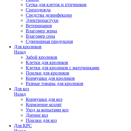
Сетка для клеток и птичников
Спецодежда
Средства дезинфекции
Электропастухи
Ветеринария
Влагомер зерна
Влагомер сена
Сувенирная продукция
Для кроликов
Назад
Забой кроликов
Клетки для кроликов
Клетки для кроликов с маточниками
Поилки для кроликов
Кормушки для кроликов
Разные товары для кроликов
Для коз
Назад
Кормушки для коз
Кормление козлят
Уход за копытами коз
Доение коз
Поилки для коз
Для КРС
Назад