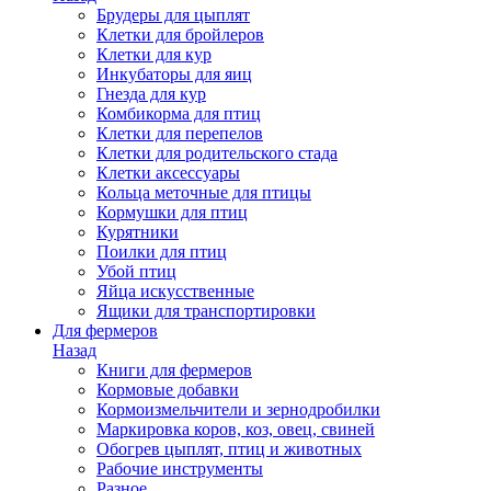
Брудеры для цыплят
Клетки для бройлеров
Клетки для кур
Инкубаторы для яиц
Гнезда для кур
Комбикорма для птиц
Клетки для перепелов
Клетки для родительского стада
Клетки аксессуары
Кольца меточные для птицы
Кормушки для птиц
Курятники
Поилки для птиц
Убой птиц
Яйца искусственные
Ящики для транспортировки
Для фермеров
Назад
Книги для фермеров
Кормовые добавки
Кормоизмельчители и зернодробилки
Маркировка коров, коз, овец, свиней
Обогрев цыплят, птиц и животных
Рабочие инструменты
Разное