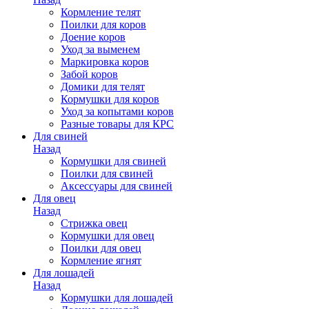
Кормление телят
Поилки для коров
Доение коров
Уход за выменем
Маркировка коров
Забой коров
Домики для телят
Кормушки для коров
Уход за копытами коров
Разные товары для КРС
Для свиней
Назад
Кормушки для свиней
Поилки для свиней
Аксессуары для свиней
Для овец
Назад
Стрижка овец
Кормушки для овец
Поилки для овец
Кормление ягнят
Для лошадей
Назад
Кормушки для лошадей