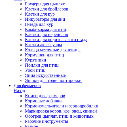
Брудеры для цыплят
Клетки для бройлеров
Клетки для кур
Инкубаторы для яиц
Гнезда для кур
Комбикорма для птиц
Клетки для перепелов
Клетки для родительского стада
Клетки аксессуары
Кольца меточные для птицы
Кормушки для птиц
Курятники
Поилки для птиц
Убой птиц
Яйца искусственные
Ящики для транспортировки
Для фермеров
Назад
Книги для фермеров
Кормовые добавки
Кормоизмельчители и зернодробилки
Маркировка коров, коз, овец, свиней
Обогрев цыплят, птиц и животных
Рабочие инструменты
Разное