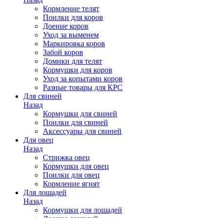
Кормление телят
Поилки для коров
Доение коров
Уход за выменем
Маркировка коров
Забой коров
Домики для телят
Кормушки для коров
Уход за копытами коров
Разные товары для КРС
Для свиней
Назад
Кормушки для свиней
Поилки для свиней
Аксессуары для свиней
Для овец
Назад
Стрижка овец
Кормушки для овец
Поилки для овец
Кормление ягнят
Для лошадей
Назад
Кормушки для лошадей