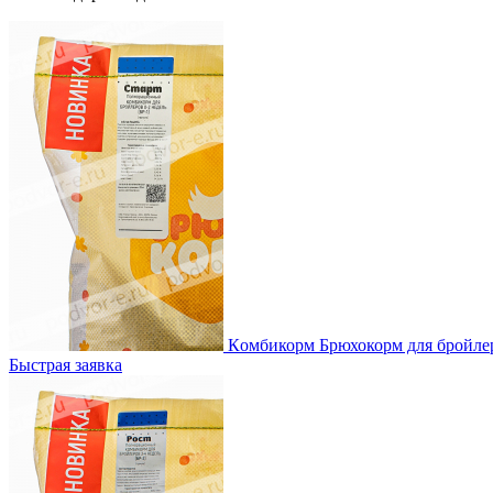
Кoмбикорм Брюхокорм для бройле
Быстрая заявка