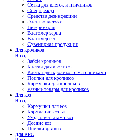
Сетка для клеток и птичников
Спецодежда
Средства дезинфекции
Электропастухи
Ветеринария
Влагомер зерна
Влагомер сена
Сувенирная продукция
Для кроликов
Назад
Забой кроликов
Клетки для кроликов
Клетки для кроликов с маточниками
Поилки для кроликов
Кормушки для кроликов
Разные товары для кроликов
Для коз
Назад
Кормушки для коз
Кормление козлят
Уход за копытами коз
Доение коз
Поилки для коз
Для КРС
Назад