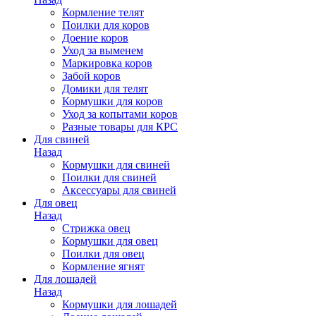
Кормление телят
Поилки для коров
Доение коров
Уход за выменем
Маркировка коров
Забой коров
Домики для телят
Кормушки для коров
Уход за копытами коров
Разные товары для КРС
Для свиней
Назад
Кормушки для свиней
Поилки для свиней
Аксессуары для свиней
Для овец
Назад
Стрижка овец
Кормушки для овец
Поилки для овец
Кормление ягнят
Для лошадей
Назад
Кормушки для лошадей