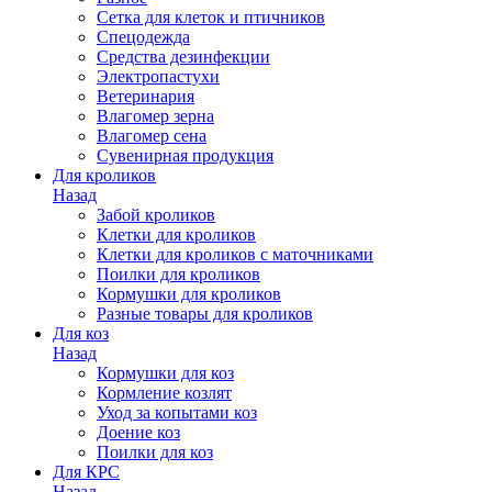
Сетка для клеток и птичников
Спецодежда
Средства дезинфекции
Электропастухи
Ветеринария
Влагомер зерна
Влагомер сена
Сувенирная продукция
Для кроликов
Назад
Забой кроликов
Клетки для кроликов
Клетки для кроликов с маточниками
Поилки для кроликов
Кормушки для кроликов
Разные товары для кроликов
Для коз
Назад
Кормушки для коз
Кормление козлят
Уход за копытами коз
Доение коз
Поилки для коз
Для КРС
Назад