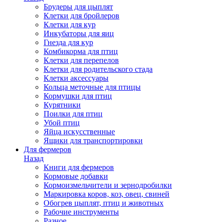
Брудеры для цыплят
Клетки для бройлеров
Клетки для кур
Инкубаторы для яиц
Гнезда для кур
Комбикорма для птиц
Клетки для перепелов
Клетки для родительского стада
Клетки аксессуары
Кольца меточные для птицы
Кормушки для птиц
Курятники
Поилки для птиц
Убой птиц
Яйца искусственные
Ящики для транспортировки
Для фермеров
Назад
Книги для фермеров
Кормовые добавки
Кормоизмельчители и зернодробилки
Маркировка коров, коз, овец, свиней
Обогрев цыплят, птиц и животных
Рабочие инструменты
Разное