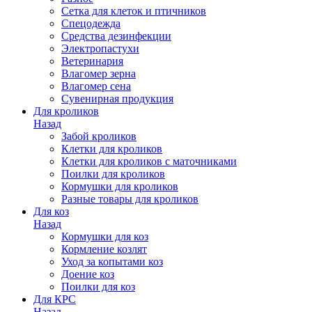
Сетка для клеток и птичников
Спецодежда
Средства дезинфекции
Электропастухи
Ветеринария
Влагомер зерна
Влагомер сена
Сувенирная продукция
Для кроликов
Назад
Забой кроликов
Клетки для кроликов
Клетки для кроликов с маточниками
Поилки для кроликов
Кормушки для кроликов
Разные товары для кроликов
Для коз
Назад
Кормушки для коз
Кормление козлят
Уход за копытами коз
Доение коз
Поилки для коз
Для КРС
Назад