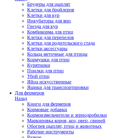
Брудеры для цыплят
Клетки для бройлеров
Клетки для кур
Инкубаторы для яиц
Гнезда для кур
Комбикорма для птиц
Клетки для перепелов
Клетки для родительского стада
Клетки аксессуары
Кольца меточные для птицы
Кормушки для птиц
Курятники
Поилки для птиц
Убой птиц
Яйца искусственные
Ящики для транспортировки
Для фермеров
Назад
Книги для фермеров
Кормовые добавки
Кормоизмельчители и зернодробилки
Маркировка коров, коз, овец, свиней
Обогрев цыплят, птиц и животных
Рабочие инструменты
Разное