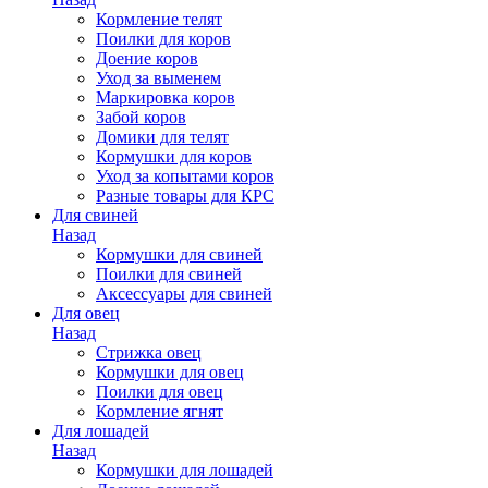
Кормление телят
Поилки для коров
Доение коров
Уход за выменем
Маркировка коров
Забой коров
Домики для телят
Кормушки для коров
Уход за копытами коров
Разные товары для КРС
Для свиней
Назад
Кормушки для свиней
Поилки для свиней
Аксессуары для свиней
Для овец
Назад
Стрижка овец
Кормушки для овец
Поилки для овец
Кормление ягнят
Для лошадей
Назад
Кормушки для лошадей