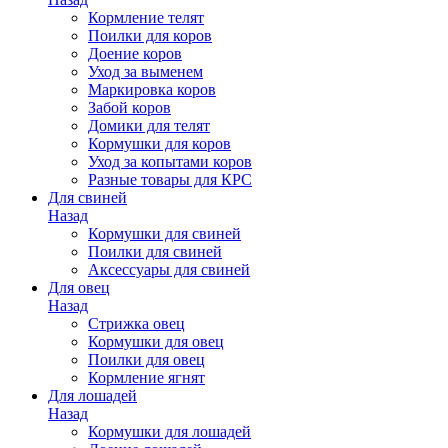
Кормление телят
Поилки для коров
Доение коров
Уход за выменем
Маркировка коров
Забой коров
Домики для телят
Кормушки для коров
Уход за копытами коров
Разные товары для КРС
Для свиней
Назад
Кормушки для свиней
Поилки для свиней
Аксессуары для свиней
Для овец
Назад
Стрижка овец
Кормушки для овец
Поилки для овец
Кормление ягнят
Для лошадей
Назад
Кормушки для лошадей