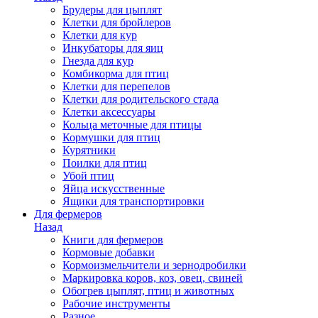
Брудеры для цыплят
Клетки для бройлеров
Клетки для кур
Инкубаторы для яиц
Гнезда для кур
Комбикорма для птиц
Клетки для перепелов
Клетки для родительского стада
Клетки аксессуары
Кольца меточные для птицы
Кормушки для птиц
Курятники
Поилки для птиц
Убой птиц
Яйца искусственные
Ящики для транспортировки
Для фермеров
Назад
Книги для фермеров
Кормовые добавки
Кормоизмельчители и зернодробилки
Маркировка коров, коз, овец, свиней
Обогрев цыплят, птиц и животных
Рабочие инструменты
Разное