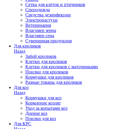
Сетка для клеток и птичников
Спецодежда
Средства дезинфекции
Электропастухи
Ветеринария
Влагомер зерна
Влагомер сена
Сувенирная продукция
Для кроликов
Назад
Забой кроликов
Клетки для кроликов
Клетки для кроликов с маточниками
Поилки для кроликов
Кормушки для кроликов
Разные товары для кроликов
Для коз
Назад
Кормушки для коз
Кормление козлят
Уход за копытами коз
Доение коз
Поилки для коз
Для КРС
Назад