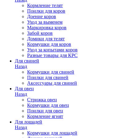
Кормление телят
Поилки для коров
Доение коров
Уход за выменем
Маркировка коров
Забой коров
Домики для телят
Кормушки для коров
Уход за копытами коров
Разные товары для КРС
Для свиней
Назад
Кормушки для свиней
Поилки для свиней
Аксессуары для свиней
Для овец
Назад
Стрижка овец
Кормушки для овец
Поилки для овец
Кормление ягнят
Для лошадей
Назад
Кормушки для лошадей