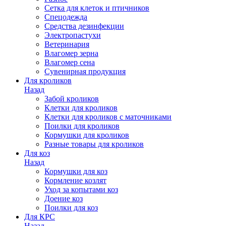
Сетка для клеток и птичников
Спецодежда
Средства дезинфекции
Электропастухи
Ветеринария
Влагомер зерна
Влагомер сена
Сувенирная продукция
Для кроликов
Назад
Забой кроликов
Клетки для кроликов
Клетки для кроликов с маточниками
Поилки для кроликов
Кормушки для кроликов
Разные товары для кроликов
Для коз
Назад
Кормушки для коз
Кормление козлят
Уход за копытами коз
Доение коз
Поилки для коз
Для КРС
Назад