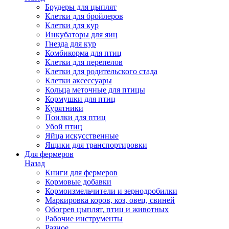
Брудеры для цыплят
Клетки для бройлеров
Клетки для кур
Инкубаторы для яиц
Гнезда для кур
Комбикорма для птиц
Клетки для перепелов
Клетки для родительского стада
Клетки аксессуары
Кольца меточные для птицы
Кормушки для птиц
Курятники
Поилки для птиц
Убой птиц
Яйца искусственные
Ящики для транспортировки
Для фермеров
Назад
Книги для фермеров
Кормовые добавки
Кормоизмельчители и зернодробилки
Маркировка коров, коз, овец, свиней
Обогрев цыплят, птиц и животных
Рабочие инструменты
Разное