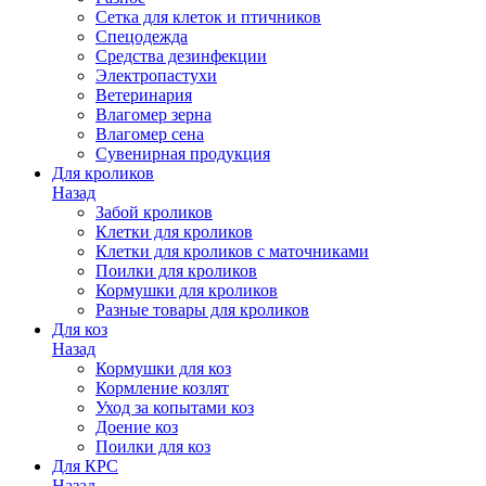
Сетка для клеток и птичников
Спецодежда
Средства дезинфекции
Электропастухи
Ветеринария
Влагомер зерна
Влагомер сена
Сувенирная продукция
Для кроликов
Назад
Забой кроликов
Клетки для кроликов
Клетки для кроликов с маточниками
Поилки для кроликов
Кормушки для кроликов
Разные товары для кроликов
Для коз
Назад
Кормушки для коз
Кормление козлят
Уход за копытами коз
Доение коз
Поилки для коз
Для КРС
Назад