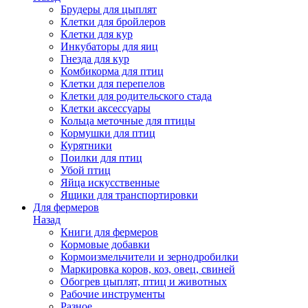
Брудеры для цыплят
Клетки для бройлеров
Клетки для кур
Инкубаторы для яиц
Гнезда для кур
Комбикорма для птиц
Клетки для перепелов
Клетки для родительского стада
Клетки аксессуары
Кольца меточные для птицы
Кормушки для птиц
Курятники
Поилки для птиц
Убой птиц
Яйца искусственные
Ящики для транспортировки
Для фермеров
Назад
Книги для фермеров
Кормовые добавки
Кормоизмельчители и зернодробилки
Маркировка коров, коз, овец, свиней
Обогрев цыплят, птиц и животных
Рабочие инструменты
Разное