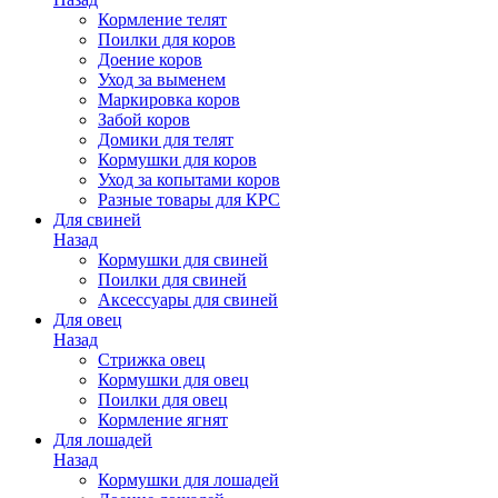
Кормление телят
Поилки для коров
Доение коров
Уход за выменем
Маркировка коров
Забой коров
Домики для телят
Кормушки для коров
Уход за копытами коров
Разные товары для КРС
Для свиней
Назад
Кормушки для свиней
Поилки для свиней
Аксессуары для свиней
Для овец
Назад
Стрижка овец
Кормушки для овец
Поилки для овец
Кормление ягнят
Для лошадей
Назад
Кормушки для лошадей