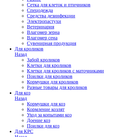
Сетка для клеток и птичников
Спецодежда
Средства дезинфекции
Электропастухи
Ветеринария
Влагомер зерна
Влагомер сена
Сувенирная продукция
Для кроликов
Назад
Забой кроликов
Клетки для кроликов
Клетки для кроликов с маточниками
Поилки для кроликов
Кормушки для кроликов
Разные товары для кроликов
Для коз
Назад
Кормушки для коз
Кормление козлят
Уход за копытами коз
Доение коз
Поилки для коз
Для КРС
Назад