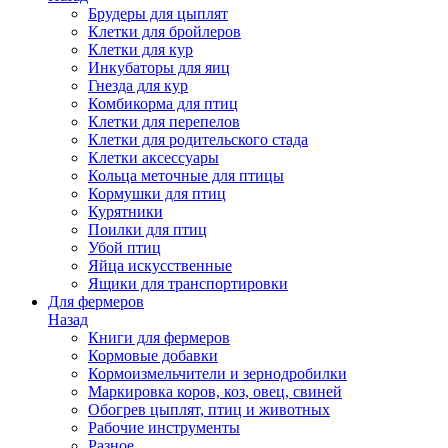
Брудеры для цыплят
Клетки для бройлеров
Клетки для кур
Инкубаторы для яиц
Гнезда для кур
Комбикорма для птиц
Клетки для перепелов
Клетки для родительского стада
Клетки аксессуары
Кольца меточные для птицы
Кормушки для птиц
Курятники
Поилки для птиц
Убой птиц
Яйца искусственные
Ящики для транспортировки
Для фермеров
Назад
Книги для фермеров
Кормовые добавки
Кормоизмельчители и зернодробилки
Маркировка коров, коз, овец, свиней
Обогрев цыплят, птиц и животных
Рабочие инструменты
Разное