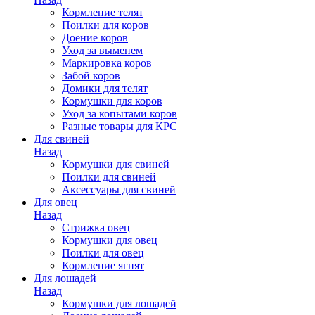
Кормление телят
Поилки для коров
Доение коров
Уход за выменем
Маркировка коров
Забой коров
Домики для телят
Кормушки для коров
Уход за копытами коров
Разные товары для КРС
Для свиней
Назад
Кормушки для свиней
Поилки для свиней
Аксессуары для свиней
Для овец
Назад
Стрижка овец
Кормушки для овец
Поилки для овец
Кормление ягнят
Для лошадей
Назад
Кормушки для лошадей