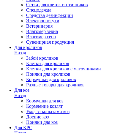
Сетка для клеток и птичников
Спецодежда
Средства дезинфекции
Электропастухи
Ветеринария
Влагомер зерна
Влагомер сена
Сувенирная продукция
Для кроликов
Назад
Забой кроликов
Клетки для кроликов
Клетки для кроликов с маточниками
Поилки для кроликов
Кормушки для кроликов
Разные товары для кроликов
Для коз
Назад
Кормушки для коз
Кормление козлят
Уход за копытами коз
Доение коз
Поилки для коз
Для КРС
Назад