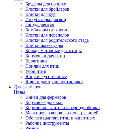
Брудеры для цыплят
Клетки для бройлеров
Клетки для кур
Инкубаторы для яиц
Гнезда для кур
Комбикорма для птиц
Клетки для перепелов
Клетки для родительского стада
Клетки аксессуары
Кольца меточные для птицы
Кормушки для птиц
Курятники
Поилки для птиц
Убой птиц
Яйца искусственные
Ящики для транспортировки
Для фермеров
Назад
Книги для фермеров
Кормовые добавки
Кормоизмельчители и зернодробилки
Маркировка коров, коз, овец, свиней
Обогрев цыплят, птиц и животных
Рабочие инструменты
Разное