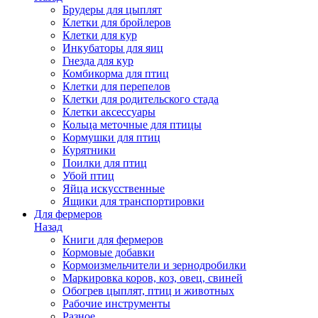
Брудеры для цыплят
Клетки для бройлеров
Клетки для кур
Инкубаторы для яиц
Гнезда для кур
Комбикорма для птиц
Клетки для перепелов
Клетки для родительского стада
Клетки аксессуары
Кольца меточные для птицы
Кормушки для птиц
Курятники
Поилки для птиц
Убой птиц
Яйца искусственные
Ящики для транспортировки
Для фермеров
Назад
Книги для фермеров
Кормовые добавки
Кормоизмельчители и зернодробилки
Маркировка коров, коз, овец, свиней
Обогрев цыплят, птиц и животных
Рабочие инструменты
Разное