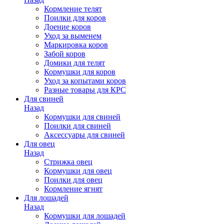
Кормление телят
Поилки для коров
Доение коров
Уход за выменем
Маркировка коров
Забой коров
Домики для телят
Кормушки для коров
Уход за копытами коров
Разные товары для КРС
Для свиней
Назад
Кормушки для свиней
Поилки для свиней
Аксессуары для свиней
Для овец
Назад
Стрижка овец
Кормушки для овец
Поилки для овец
Кормление ягнят
Для лошадей
Назад
Кормушки для лошадей