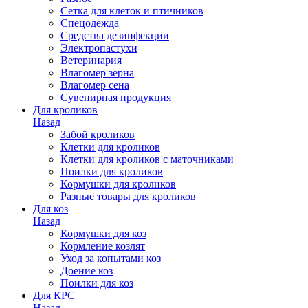
Сетка для клеток и птичников
Спецодежда
Средства дезинфекции
Электропастухи
Ветеринария
Влагомер зерна
Влагомер сена
Сувенирная продукция
Для кроликов
Назад
Забой кроликов
Клетки для кроликов
Клетки для кроликов с маточниками
Поилки для кроликов
Кормушки для кроликов
Разные товары для кроликов
Для коз
Назад
Кормушки для коз
Кормление козлят
Уход за копытами коз
Доение коз
Поилки для коз
Для КРС
Назад