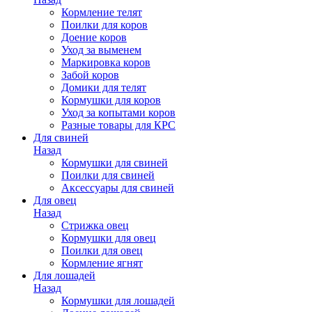
Кормление телят
Поилки для коров
Доение коров
Уход за выменем
Маркировка коров
Забой коров
Домики для телят
Кормушки для коров
Уход за копытами коров
Разные товары для КРС
Для свиней
Назад
Кормушки для свиней
Поилки для свиней
Аксессуары для свиней
Для овец
Назад
Стрижка овец
Кормушки для овец
Поилки для овец
Кормление ягнят
Для лошадей
Назад
Кормушки для лошадей