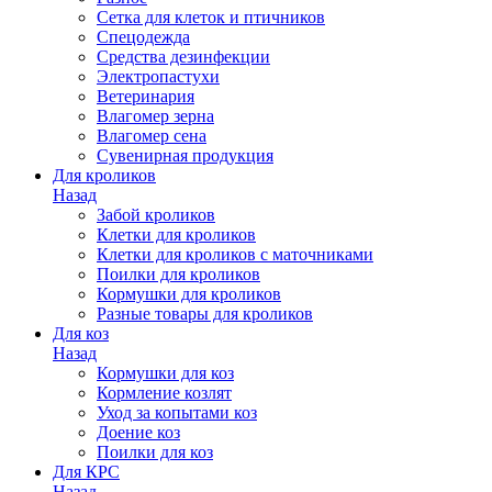
Сетка для клеток и птичников
Спецодежда
Средства дезинфекции
Электропастухи
Ветеринария
Влагомер зерна
Влагомер сена
Сувенирная продукция
Для кроликов
Назад
Забой кроликов
Клетки для кроликов
Клетки для кроликов с маточниками
Поилки для кроликов
Кормушки для кроликов
Разные товары для кроликов
Для коз
Назад
Кормушки для коз
Кормление козлят
Уход за копытами коз
Доение коз
Поилки для коз
Для КРС
Назад