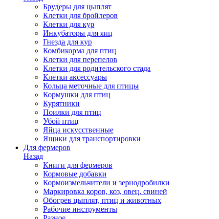
Брудеры для цыплят
Клетки для бройлеров
Клетки для кур
Инкубаторы для яиц
Гнезда для кур
Комбикорма для птиц
Клетки для перепелов
Клетки для родительского стада
Клетки аксессуары
Кольца меточные для птицы
Кормушки для птиц
Курятники
Поилки для птиц
Убой птиц
Яйца искусственные
Ящики для транспортировки
Для фермеров
Назад
Книги для фермеров
Кормовые добавки
Кормоизмельчители и зернодробилки
Маркировка коров, коз, овец, свиней
Обогрев цыплят, птиц и животных
Рабочие инструменты
Разное