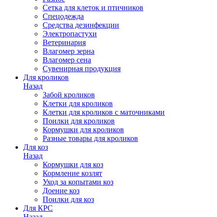
Сетка для клеток и птичников
Спецодежда
Средства дезинфекции
Электропастухи
Ветеринария
Влагомер зерна
Влагомер сена
Сувенирная продукция
Для кроликов
Назад
Забой кроликов
Клетки для кроликов
Клетки для кроликов с маточниками
Поилки для кроликов
Кормушки для кроликов
Разные товары для кроликов
Для коз
Назад
Кормушки для коз
Кормление козлят
Уход за копытами коз
Доение коз
Поилки для коз
Для КРС
Назад