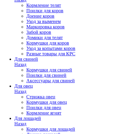
Кормление телят
Поилки для коров
Доение коров
Уход за выменем
Маркировка коров
Забой коров
Домики для телят
Кормушки для коров
Уход за копытами коров
Разные товары для КРС
Для свиней
Назад
Кормушки для свиней
Поилки для свиней
Аксессуары для свиней
Для овец
Назад
Стрижка овец
Кормушки для овец
Поилки для овец
Кормление ягнят
Для лошадей
Назад
Кормушки для лошадей