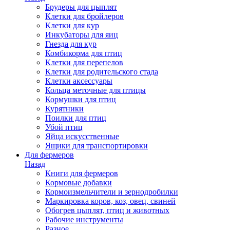
Брудеры для цыплят
Клетки для бройлеров
Клетки для кур
Инкубаторы для яиц
Гнезда для кур
Комбикорма для птиц
Клетки для перепелов
Клетки для родительского стада
Клетки аксессуары
Кольца меточные для птицы
Кормушки для птиц
Курятники
Поилки для птиц
Убой птиц
Яйца искусственные
Ящики для транспортировки
Для фермеров
Назад
Книги для фермеров
Кормовые добавки
Кормоизмельчители и зернодробилки
Маркировка коров, коз, овец, свиней
Обогрев цыплят, птиц и животных
Рабочие инструменты
Разное