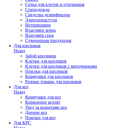
Сетка для клеток и птичников
Спецодежда
Средства дезинфекции
Электропастухи
Ветеринария
Влагомер зерна
Влагомер сена
Сувенирная продукция
Для кроликов
Назад
Забой кроликов
Клетки для кроликов
Клетки для кроликов с маточниками
Поилки для кроликов
Кормушки для кроликов
Разные товары для кроликов
Для коз
Назад
Кормушки для коз
Кормление козлят
Уход за копытами коз
Доение коз
Поилки для коз
Для КРС
Назад