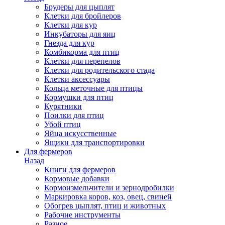
Брудеры для цыплят
Клетки для бройлеров
Клетки для кур
Инкубаторы для яиц
Гнезда для кур
Комбикорма для птиц
Клетки для перепелов
Клетки для родительского стада
Клетки аксессуары
Кольца меточные для птицы
Кормушки для птиц
Курятники
Поилки для птиц
Убой птиц
Яйца искусственные
Ящики для транспортировки
Для фермеров
Назад
Книги для фермеров
Кормовые добавки
Кормоизмельчители и зернодробилки
Маркировка коров, коз, овец, свиней
Обогрев цыплят, птиц и животных
Рабочие инструменты
Разное