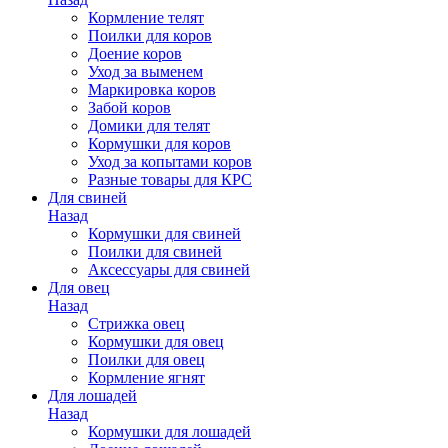
Кормление телят
Поилки для коров
Доение коров
Уход за выменем
Маркировка коров
Забой коров
Домики для телят
Кормушки для коров
Уход за копытами коров
Разные товары для КРС
Для свиней
Назад
Кормушки для свиней
Поилки для свиней
Аксессуары для свиней
Для овец
Назад
Стрижка овец
Кормушки для овец
Поилки для овец
Кормление ягнят
Для лошадей
Назад
Кормушки для лошадей