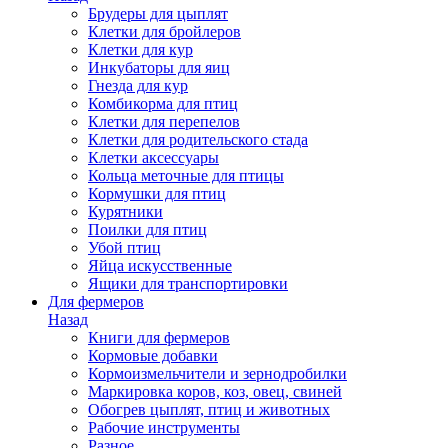
Брудеры для цыплят
Клетки для бройлеров
Клетки для кур
Инкубаторы для яиц
Гнезда для кур
Комбикорма для птиц
Клетки для перепелов
Клетки для родительского стада
Клетки аксессуары
Кольца меточные для птицы
Кормушки для птиц
Курятники
Поилки для птиц
Убой птиц
Яйца искусственные
Ящики для транспортировки
Для фермеров
Назад
Книги для фермеров
Кормовые добавки
Кормоизмельчители и зернодробилки
Маркировка коров, коз, овец, свиней
Обогрев цыплят, птиц и животных
Рабочие инструменты
Разное