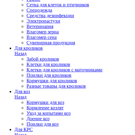
Сетка для клеток и птичников
Спецодежда
Средства дезинфекции
Электропастухи
Ветеринария
Влагомер зерна
Влагомер сена
Сувенирная продукция
Для кроликов
Назад
Забой кроликов
Клетки для кроликов
Клетки для кроликов с маточниками
Поилки для кроликов
Кормушки для кроликов
Разные товары для кроликов
Для коз
Назад
Кормушки для коз
Кормление козлят
Уход за копытами коз
Доение коз
Поилки для коз
Для КРС
Назад