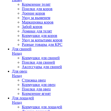
Кормление телят
Поилки для коров
Доение коров
Уход за выменем
Маркировка коров
Забой коров
Домики для телят
Кормушки для коров
Уход за копытами коров
Разные товары для КРС
Для свиней
Назад
Кормушки для свиней
Поилки для свиней
Аксессуары для свиней
Для овец
Назад
Стрижка овец
Кормушки для овец
Поилки для овец
Кормление ягнят
Для лошадей
Назад
Кормушки для лошадей