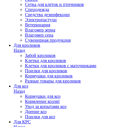
Сетка для клеток и птичников
Спецодежда
Средства дезинфекции
Электропастухи
Ветеринария
Влагомер зерна
Влагомер сена
Сувенирная продукция
Для кроликов
Назад
Забой кроликов
Клетки для кроликов
Клетки для кроликов с маточниками
Поилки для кроликов
Кормушки для кроликов
Разные товары для кроликов
Для коз
Назад
Кормушки для коз
Кормление козлят
Уход за копытами коз
Доение коз
Поилки для коз
Для КРС
Назад