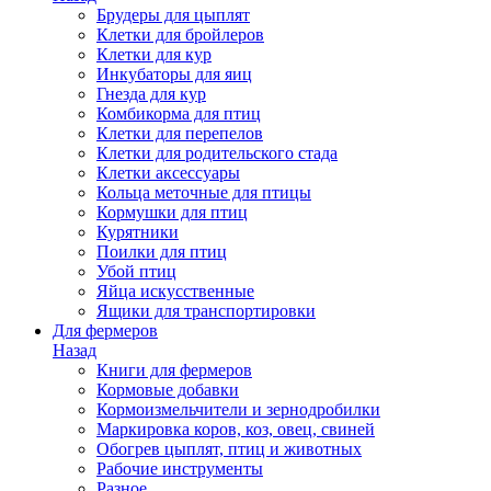
Брудеры для цыплят
Клетки для бройлеров
Клетки для кур
Инкубаторы для яиц
Гнезда для кур
Комбикорма для птиц
Клетки для перепелов
Клетки для родительского стада
Клетки аксессуары
Кольца меточные для птицы
Кормушки для птиц
Курятники
Поилки для птиц
Убой птиц
Яйца искусственные
Ящики для транспортировки
Для фермеров
Назад
Книги для фермеров
Кормовые добавки
Кормоизмельчители и зернодробилки
Маркировка коров, коз, овец, свиней
Обогрев цыплят, птиц и животных
Рабочие инструменты
Разное