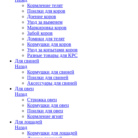
Кормление телят
Поилки для коров
Доение коров
Уход за выменем
Маркировка коров
Забой коров
Домики для телят
Кормушки для коров
Уход за копытами коров
Разные товары для КРС
Для свиней
Назад
Кормушки для свиней
Поилки для свиней
Аксессуары для свиней
Для овец
Назад
Стрижка овец
Кормушки для овец
Поилки для овец
Кормление ягнят
Для лошадей
Назад
Кормушки для лошадей