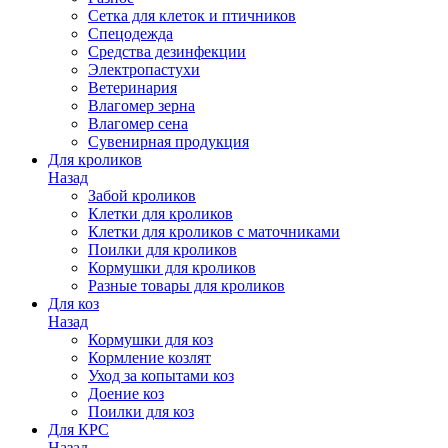
Сетка для клеток и птичников
Спецодежда
Средства дезинфекции
Электропастухи
Ветеринария
Влагомер зерна
Влагомер сена
Сувенирная продукция
Для кроликов
Назад
Забой кроликов
Клетки для кроликов
Клетки для кроликов с маточниками
Поилки для кроликов
Кормушки для кроликов
Разные товары для кроликов
Для коз
Назад
Кормушки для коз
Кормление козлят
Уход за копытами коз
Доение коз
Поилки для коз
Для КРС
Назад