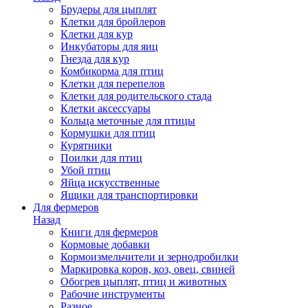
Брудеры для цыплят
Клетки для бройлеров
Клетки для кур
Инкубаторы для яиц
Гнезда для кур
Комбикорма для птиц
Клетки для перепелов
Клетки для родительского стада
Клетки аксессуары
Кольца меточные для птицы
Кормушки для птиц
Курятники
Поилки для птиц
Убой птиц
Яйца искусственные
Ящики для транспортировки
Для фермеров
Назад
Книги для фермеров
Кормовые добавки
Кормоизмельчители и зернодробилки
Маркировка коров, коз, овец, свиней
Обогрев цыплят, птиц и животных
Рабочие инструменты
Разное