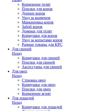
Кормление телят
Поилки для коров
Доение коров
Уход за выменем
Маркировка коров
Забой коров
Домики для телят
Кормушки для коров
Уход за копытами коров
Разные товары для КРС
Для свиней
Назад
Кормушки для свиней
Поилки для свиней
Аксессуары для свиней
Для овец
Назад
Стрижка овец
Кормушки для овец
Поилки для овец
Кормление ягнят
Для лошадей
Назад
Кормушки для лошадей