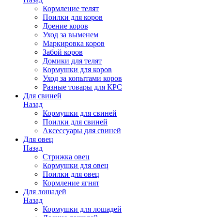
Кормление телят
Поилки для коров
Доение коров
Уход за выменем
Маркировка коров
Забой коров
Домики для телят
Кормушки для коров
Уход за копытами коров
Разные товары для КРС
Для свиней
Назад
Кормушки для свиней
Поилки для свиней
Аксессуары для свиней
Для овец
Назад
Стрижка овец
Кормушки для овец
Поилки для овец
Кормление ягнят
Для лошадей
Назад
Кормушки для лошадей