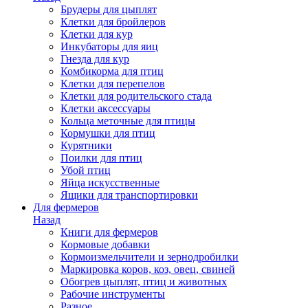
Брудеры для цыплят
Клетки для бройлеров
Клетки для кур
Инкубаторы для яиц
Гнезда для кур
Комбикорма для птиц
Клетки для перепелов
Клетки для родительского стада
Клетки аксессуары
Кольца меточные для птицы
Кормушки для птиц
Курятники
Поилки для птиц
Убой птиц
Яйца искусственные
Ящики для транспортировки
Для фермеров
Назад
Книги для фермеров
Кормовые добавки
Кормоизмельчители и зернодробилки
Маркировка коров, коз, овец, свиней
Обогрев цыплят, птиц и животных
Рабочие инструменты
Разное