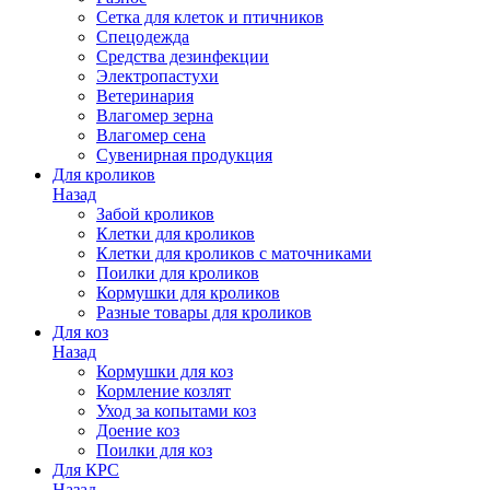
Сетка для клеток и птичников
Спецодежда
Средства дезинфекции
Электропастухи
Ветеринария
Влагомер зерна
Влагомер сена
Сувенирная продукция
Для кроликов
Назад
Забой кроликов
Клетки для кроликов
Клетки для кроликов с маточниками
Поилки для кроликов
Кормушки для кроликов
Разные товары для кроликов
Для коз
Назад
Кормушки для коз
Кормление козлят
Уход за копытами коз
Доение коз
Поилки для коз
Для КРС
Назад