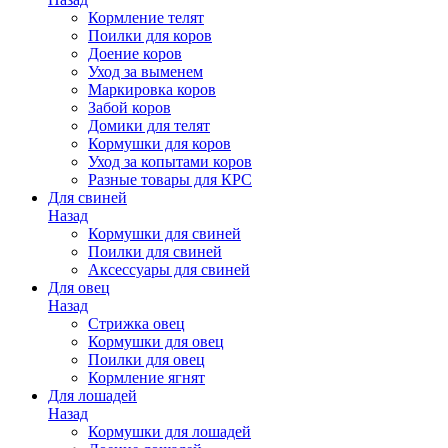
Кормление телят
Поилки для коров
Доение коров
Уход за выменем
Маркировка коров
Забой коров
Домики для телят
Кормушки для коров
Уход за копытами коров
Разные товары для КРС
Для свиней
Назад
Кормушки для свиней
Поилки для свиней
Аксессуары для свиней
Для овец
Назад
Стрижка овец
Кормушки для овец
Поилки для овец
Кормление ягнят
Для лошадей
Назад
Кормушки для лошадей