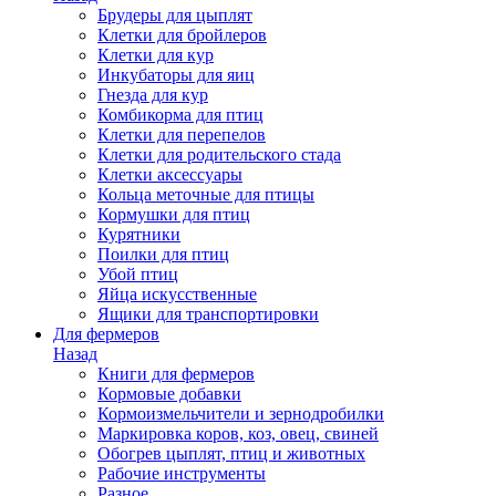
Брудеры для цыплят
Клетки для бройлеров
Клетки для кур
Инкубаторы для яиц
Гнезда для кур
Комбикорма для птиц
Клетки для перепелов
Клетки для родительского стада
Клетки аксессуары
Кольца меточные для птицы
Кормушки для птиц
Курятники
Поилки для птиц
Убой птиц
Яйца искусственные
Ящики для транспортировки
Для фермеров
Назад
Книги для фермеров
Кормовые добавки
Кормоизмельчители и зернодробилки
Маркировка коров, коз, овец, свиней
Обогрев цыплят, птиц и животных
Рабочие инструменты
Разное