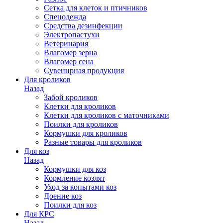
Сетка для клеток и птичников
Спецодежда
Средства дезинфекции
Электропастухи
Ветеринария
Влагомер зерна
Влагомер сена
Сувенирная продукция
Для кроликов
Назад
Забой кроликов
Клетки для кроликов
Клетки для кроликов с маточниками
Поилки для кроликов
Кормушки для кроликов
Разные товары для кроликов
Для коз
Назад
Кормушки для коз
Кормление козлят
Уход за копытами коз
Доение коз
Поилки для коз
Для КРС
Назад