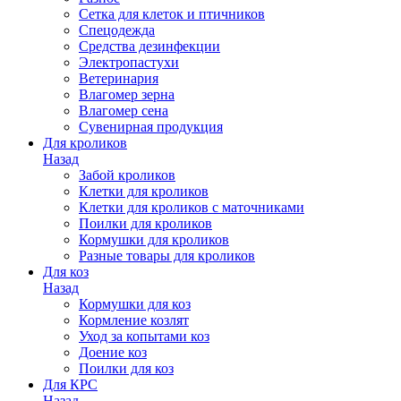
Сетка для клеток и птичников
Спецодежда
Средства дезинфекции
Электропастухи
Ветеринария
Влагомер зерна
Влагомер сена
Сувенирная продукция
Для кроликов
Назад
Забой кроликов
Клетки для кроликов
Клетки для кроликов с маточниками
Поилки для кроликов
Кормушки для кроликов
Разные товары для кроликов
Для коз
Назад
Кормушки для коз
Кормление козлят
Уход за копытами коз
Доение коз
Поилки для коз
Для КРС
Назад