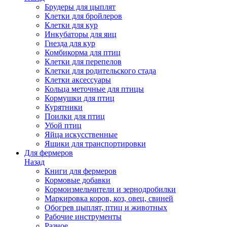
Брудеры для цыплят
Клетки для бройлеров
Клетки для кур
Инкубаторы для яиц
Гнезда для кур
Комбикорма для птиц
Клетки для перепелов
Клетки для родительского стада
Клетки аксессуары
Кольца меточные для птицы
Кормушки для птиц
Курятники
Поилки для птиц
Убой птиц
Яйца искусственные
Ящики для транспортировки
Для фермеров
Назад
Книги для фермеров
Кормовые добавки
Кормоизмельчители и зернодробилки
Маркировка коров, коз, овец, свиней
Обогрев цыплят, птиц и животных
Рабочие инструменты
Разное