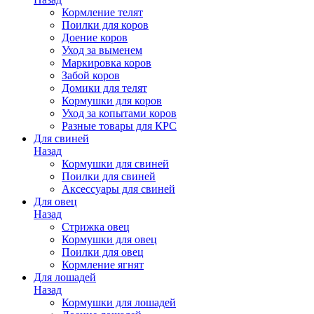
Кормление телят
Поилки для коров
Доение коров
Уход за выменем
Маркировка коров
Забой коров
Домики для телят
Кормушки для коров
Уход за копытами коров
Разные товары для КРС
Для свиней
Назад
Кормушки для свиней
Поилки для свиней
Аксессуары для свиней
Для овец
Назад
Стрижка овец
Кормушки для овец
Поилки для овец
Кормление ягнят
Для лошадей
Назад
Кормушки для лошадей