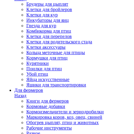
Брудеры для цыплят
Клетки для бройлеров
Клетки для кур
Инкубаторы для яиц
Гнезда для кур
Комбикорма для птиц
Клетки для перепелов
Клетки для родительского стада
Клетки аксессуары
Кольца меточные для птицы
Кормушки для птиц
Курятники
Поилки для птиц
Убой птиц
Яйца искусственные
Ящики для транспортировки
Для фермеров
Назад
Книги для фермеров
Кормовые добавки
Кормоизмельчители и зернодробилки
Маркировка коров, коз, овец, свиней
Обогрев цыплят, птиц и животных
Рабочие инструменты
Разное