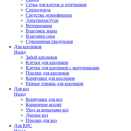
Сетка для клеток и птичников
Спецодежда
Средства дезинфекции
Электропастухи
Ветеринария
Влагомер зерна
Влагомер сена
Сувенирная продукция
Для кроликов
Назад
Забой кроликов
Клетки для кроликов
Клетки для кроликов с маточниками
Поилки для кроликов
Кормушки для кроликов
Разные товары для кроликов
Для коз
Назад
Кормушки для коз
Кормление козлят
Уход за копытами коз
Доение коз
Поилки для коз
Для КРС
Назад