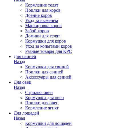
Кормление телят
Поилки для коров
Доение коров
Уход за выменем
Маркировка коров
Забой коров
Домики для телят
Кормушки для коров
Уход за копытами коров
Разные товары для КРС
Для свиней
Назад
Кормушки для свиней
Поилки для свиней
Аксессуары для свиней
Для овец
Назад
Стрижка овец
Кормушки для овец
Поилки для овец
Кормление ягнят
Для лошадей
Назад
Кормушки для лошадей