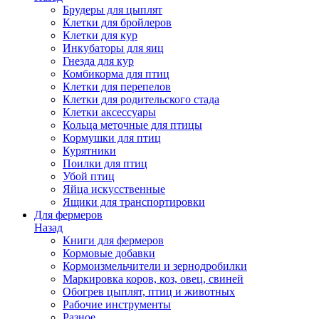
Брудеры для цыплят
Клетки для бройлеров
Клетки для кур
Инкубаторы для яиц
Гнезда для кур
Комбикорма для птиц
Клетки для перепелов
Клетки для родительского стада
Клетки аксессуары
Кольца меточные для птицы
Кормушки для птиц
Курятники
Поилки для птиц
Убой птиц
Яйца искусственные
Ящики для транспортировки
Для фермеров
Назад
Книги для фермеров
Кормовые добавки
Кормоизмельчители и зернодробилки
Маркировка коров, коз, овец, свиней
Обогрев цыплят, птиц и животных
Рабочие инструменты
Разное