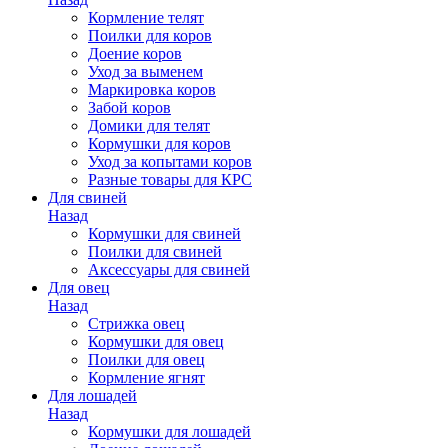
Кормление телят
Поилки для коров
Доение коров
Уход за выменем
Маркировка коров
Забой коров
Домики для телят
Кормушки для коров
Уход за копытами коров
Разные товары для КРС
Для свиней
Назад
Кормушки для свиней
Поилки для свиней
Аксессуары для свиней
Для овец
Назад
Стрижка овец
Кормушки для овец
Поилки для овец
Кормление ягнят
Для лошадей
Назад
Кормушки для лошадей