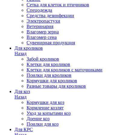
Сетка для клеток и птичников
Спецодежда
Средства дезинфекции
Электропастухи
Ветеринария
Влагомер зерна
Влагомер сена
Сувенирная продукция
Для кроликов
Назад
Забой кроликов
Клетки для кроликов
Клетки для кроликов с маточниками
Поилки для кроликов
Кормушки для кроликов
Разные товары для кроликов
Для коз
Назад
Кормушки для коз
Кормление козлят
Уход за копытами коз
Доение коз
Поилки для коз
Для КРС
Назад