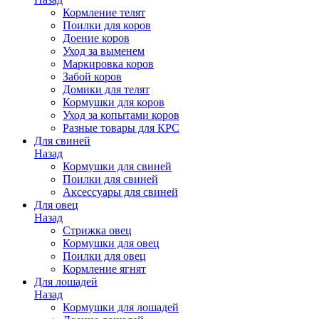
Кормление телят
Поилки для коров
Доение коров
Уход за выменем
Маркировка коров
Забой коров
Домики для телят
Кормушки для коров
Уход за копытами коров
Разные товары для КРС
Для свиней
Назад
Кормушки для свиней
Поилки для свиней
Аксессуары для свиней
Для овец
Назад
Стрижка овец
Кормушки для овец
Поилки для овец
Кормление ягнят
Для лошадей
Назад
Кормушки для лошадей