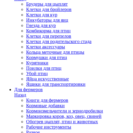
Брудеры для цыплят
Клетки для бройлеров
Клетки для кур
Инкубаторы для яиц
Гнезда для кур
Комбикорма для птиц
Клетки для перепелов
Клетки для родительского стада
Клетки аксессуары
Кольца меточные для птицы
Кормушки для птиц
Курятники
Поилки для птиц
Убой птиц
Яйца искусственные
Ящики для транспортировки
Для фермеров
Назад
Книги для фермеров
Кормовые добавки
Кормоизмельчители и зернодробилки
Маркировка коров, коз, овец, свиней
Обогрев цыплят, птиц и животных
Рабочие инструменты
Разное