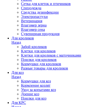
Сетка для клеток и птичников
Спецодежда
Средства дезинфекции
Электропастухи
Ветеринария
Влагомер зерна
Влагомер сена
Сувенирная продукция
Для кроликов
Назад
Забой кроликов
Клетки для кроликов
Клетки для кроликов с маточниками
Поилки для кроликов
Кормушки для кроликов
Разные товары для кроликов
Для коз
Назад
Кормушки для коз
Кормление козлят
Уход за копытами коз
Доение коз
Поилки для коз
Для КРС
Назад