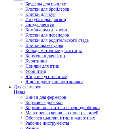
Брудеры для цыплят
Клетки для бройлеров
Клетки для кур
Инкубаторы для яиц
Гнезда для кур
Комбикорма для птиц
Клетки для перепелов
Клетки для родительского стада
Клетки аксессуары
Кольца меточные для птицы
Кормушки для птиц
Курятники
Поилки для птиц
Убой птиц
Яйца искусственные
Ящики для транспортировки
Для фермеров
Назад
Книги для фермеров
Кормовые добавки
Кормоизмельчители и зернодробилки
Маркировка коров, коз, овец, свиней
Обогрев цыплят, птиц и животных
Рабочие инструменты
Разное