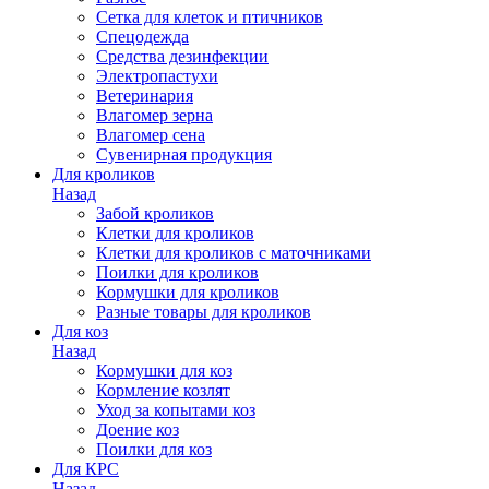
Сетка для клеток и птичников
Спецодежда
Средства дезинфекции
Электропастухи
Ветеринария
Влагомер зерна
Влагомер сена
Сувенирная продукция
Для кроликов
Назад
Забой кроликов
Клетки для кроликов
Клетки для кроликов с маточниками
Поилки для кроликов
Кормушки для кроликов
Разные товары для кроликов
Для коз
Назад
Кормушки для коз
Кормление козлят
Уход за копытами коз
Доение коз
Поилки для коз
Для КРС
Назад