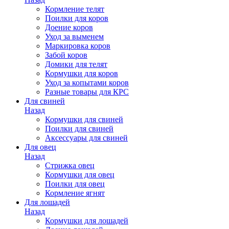
Кормление телят
Поилки для коров
Доение коров
Уход за выменем
Маркировка коров
Забой коров
Домики для телят
Кормушки для коров
Уход за копытами коров
Разные товары для КРС
Для свиней
Назад
Кормушки для свиней
Поилки для свиней
Аксессуары для свиней
Для овец
Назад
Стрижка овец
Кормушки для овец
Поилки для овец
Кормление ягнят
Для лошадей
Назад
Кормушки для лошадей