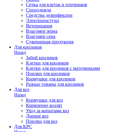
Сетка для клеток и птичников
Спецодежда
Средства дезинфекции
Электропастухи
Ветеринария
Влагомер зерна
Влагомер сена
Сувенирная продукция
Для кроликов
Назад
Забой кроликов
Клетки для кроликов
Клетки для кроликов с маточниками
Поилки для кроликов
Кормушки для кроликов
Разные товары для кроликов
Для коз
Назад
Кормушки для коз
Кормление козлят
Уход за копытами коз
Доение коз
Поилки для коз
Для КРС
Назад