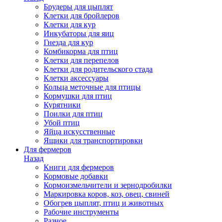
Брудеры для цыплят
Клетки для бройлеров
Клетки для кур
Инкубаторы для яиц
Гнезда для кур
Комбикорма для птиц
Клетки для перепелов
Клетки для родительского стада
Клетки аксессуары
Кольца меточные для птицы
Кормушки для птиц
Курятники
Поилки для птиц
Убой птиц
Яйца искусственные
Ящики для транспортировки
Для фермеров
Назад
Книги для фермеров
Кормовые добавки
Кормоизмельчители и зернодробилки
Маркировка коров, коз, овец, свиней
Обогрев цыплят, птиц и животных
Рабочие инструменты
Разное