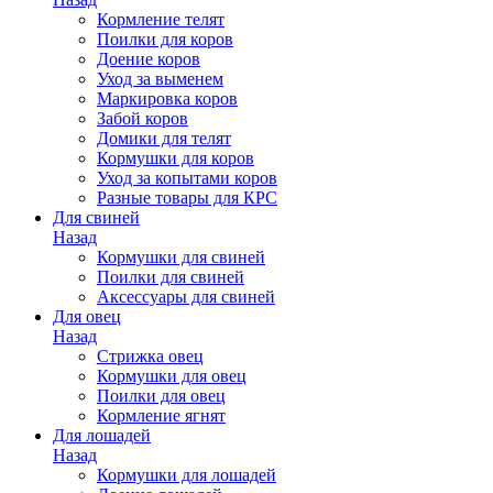
Кормление телят
Поилки для коров
Доение коров
Уход за выменем
Маркировка коров
Забой коров
Домики для телят
Кормушки для коров
Уход за копытами коров
Разные товары для КРС
Для свиней
Назад
Кормушки для свиней
Поилки для свиней
Аксессуары для свиней
Для овец
Назад
Стрижка овец
Кормушки для овец
Поилки для овец
Кормление ягнят
Для лошадей
Назад
Кормушки для лошадей