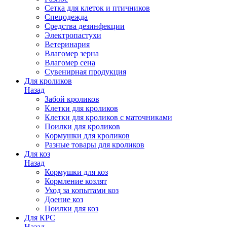
Сетка для клеток и птичников
Спецодежда
Средства дезинфекции
Электропастухи
Ветеринария
Влагомер зерна
Влагомер сена
Сувенирная продукция
Для кроликов
Назад
Забой кроликов
Клетки для кроликов
Клетки для кроликов с маточниками
Поилки для кроликов
Кормушки для кроликов
Разные товары для кроликов
Для коз
Назад
Кормушки для коз
Кормление козлят
Уход за копытами коз
Доение коз
Поилки для коз
Для КРС
Назад