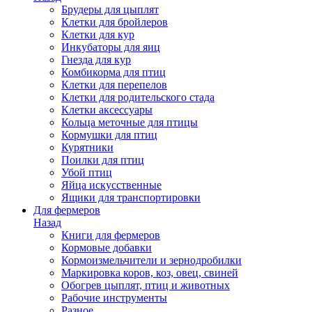
Брудеры для цыплят
Клетки для бройлеров
Клетки для кур
Инкубаторы для яиц
Гнезда для кур
Комбикорма для птиц
Клетки для перепелов
Клетки для родительского стада
Клетки аксессуары
Кольца меточные для птицы
Кормушки для птиц
Курятники
Поилки для птиц
Убой птиц
Яйца искусственные
Ящики для транспортировки
Для фермеров
Назад
Книги для фермеров
Кормовые добавки
Кормоизмельчители и зернодробилки
Маркировка коров, коз, овец, свиней
Обогрев цыплят, птиц и животных
Рабочие инструменты
Разное