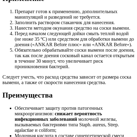
Препарат готов к применению, дополнительных
манипуляций и разведений не требуется.
Заполнить раствором стаканчик для нанесения.
Нанести методом окунания средство на соски вымени.
Перед началом следующей дойки смыть теплой водой
(не ниже 35 ºС) или средством для обработки вымени до
доения («ANKAR Before плюс» или «ANKAR Before»).
Обязательно обрабатывайте соски вымени после доения,
так как после доения сосковый канал остается открытым
в течение 30 минут, что увеличивает риск
проникновения бактерий.
Следует учесть, что расход средства зависит от размера соска
вымени, а также от скорости нанесения средства.
Преимущества
Обеспечивает защиту против патогенных
микроорганизмов:
снижает вероятность
инфекционных заболеваний
молочной железы,
вызываемых бактериями типа Staph. aureus, Strep.
agalactiae и coliform;
Молочная кислота в составе синергетической смеси