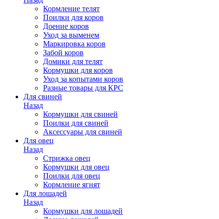
Кормление телят
Поилки для коров
Доение коров
Уход за выменем
Маркировка коров
Забой коров
Домики для телят
Кормушки для коров
Уход за копытами коров
Разные товары для КРС
Для свиней
Назад
Кормушки для свиней
Поилки для свиней
Аксессуары для свиней
Для овец
Назад
Стрижка овец
Кормушки для овец
Поилки для овец
Кормление ягнят
Для лошадей
Назад
Кормушки для лошадей