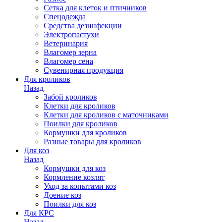
Сетка для клеток и птичников
Спецодежда
Средства дезинфекции
Электропастухи
Ветеринария
Влагомер зерна
Влагомер сена
Сувенирная продукция
Для кроликов
Назад
Забой кроликов
Клетки для кроликов
Клетки для кроликов с маточниками
Поилки для кроликов
Кормушки для кроликов
Разные товары для кроликов
Для коз
Назад
Кормушки для коз
Кормление козлят
Уход за копытами коз
Доение коз
Поилки для коз
Для КРС
Назад