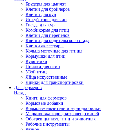
Брудеры для цыплят
Клетки для бройлеров
Клетки для кур
Инкубаторы для яиц
Гнезда для кур
Комбикорма для птиц
Клетки для перепелов
Клетки для родительского стада
Клетки аксессуары
Кольца меточные для птицы
Кормушки для птиц
Курятники
Поилки для птиц
Убой птиц
Яйца искусственные
Ящики для транспортировки
Для фермеров
Назад
Книги для фермеров
Кормовые добавки
Кормоизмельчители и зернодробилки
Маркировка коров, коз, овец, свиней
Обогрев цыплят, птиц и животных
Рабочие инструменты
Разное