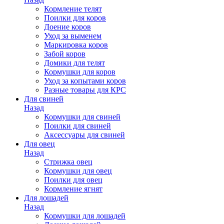
Кормление телят
Поилки для коров
Доение коров
Уход за выменем
Маркировка коров
Забой коров
Домики для телят
Кормушки для коров
Уход за копытами коров
Разные товары для КРС
Для свиней
Назад
Кормушки для свиней
Поилки для свиней
Аксессуары для свиней
Для овец
Назад
Стрижка овец
Кормушки для овец
Поилки для овец
Кормление ягнят
Для лошадей
Назад
Кормушки для лошадей