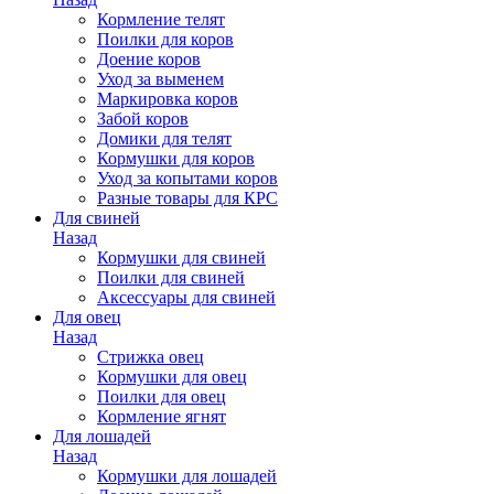
Кормление телят
Поилки для коров
Доение коров
Уход за выменем
Маркировка коров
Забой коров
Домики для телят
Кормушки для коров
Уход за копытами коров
Разные товары для КРС
Для свиней
Назад
Кормушки для свиней
Поилки для свиней
Аксессуары для свиней
Для овец
Назад
Стрижка овец
Кормушки для овец
Поилки для овец
Кормление ягнят
Для лошадей
Назад
Кормушки для лошадей