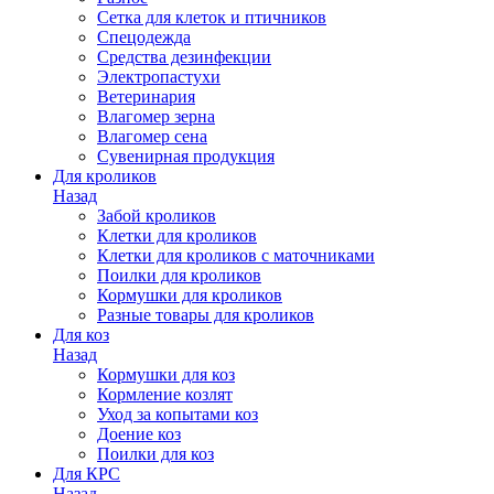
Сетка для клеток и птичников
Спецодежда
Средства дезинфекции
Электропастухи
Ветеринария
Влагомер зерна
Влагомер сена
Сувенирная продукция
Для кроликов
Назад
Забой кроликов
Клетки для кроликов
Клетки для кроликов с маточниками
Поилки для кроликов
Кормушки для кроликов
Разные товары для кроликов
Для коз
Назад
Кормушки для коз
Кормление козлят
Уход за копытами коз
Доение коз
Поилки для коз
Для КРС
Назад