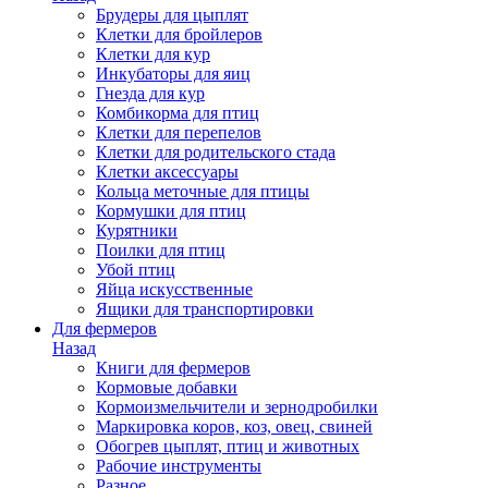
Брудеры для цыплят
Клетки для бройлеров
Клетки для кур
Инкубаторы для яиц
Гнезда для кур
Комбикорма для птиц
Клетки для перепелов
Клетки для родительского стада
Клетки аксессуары
Кольца меточные для птицы
Кормушки для птиц
Курятники
Поилки для птиц
Убой птиц
Яйца искусственные
Ящики для транспортировки
Для фермеров
Назад
Книги для фермеров
Кормовые добавки
Кормоизмельчители и зернодробилки
Маркировка коров, коз, овец, свиней
Обогрев цыплят, птиц и животных
Рабочие инструменты
Разное