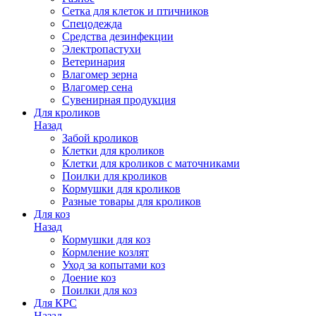
Сетка для клеток и птичников
Спецодежда
Средства дезинфекции
Электропастухи
Ветеринария
Влагомер зерна
Влагомер сена
Сувенирная продукция
Для кроликов
Назад
Забой кроликов
Клетки для кроликов
Клетки для кроликов с маточниками
Поилки для кроликов
Кормушки для кроликов
Разные товары для кроликов
Для коз
Назад
Кормушки для коз
Кормление козлят
Уход за копытами коз
Доение коз
Поилки для коз
Для КРС
Назад