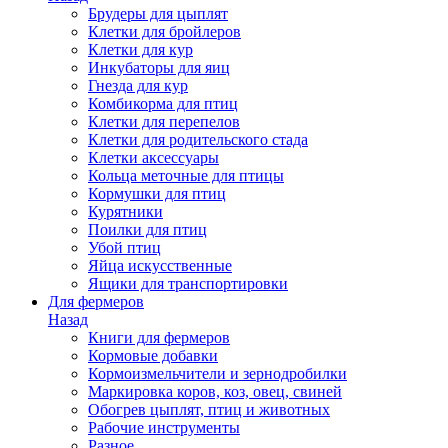
Брудеры для цыплят
Клетки для бройлеров
Клетки для кур
Инкубаторы для яиц
Гнезда для кур
Комбикорма для птиц
Клетки для перепелов
Клетки для родительского стада
Клетки аксессуары
Кольца меточные для птицы
Кормушки для птиц
Курятники
Поилки для птиц
Убой птиц
Яйца искусственные
Ящики для транспортировки
Для фермеров
Назад
Книги для фермеров
Кормовые добавки
Кормоизмельчители и зернодробилки
Маркировка коров, коз, овец, свиней
Обогрев цыплят, птиц и животных
Рабочие инструменты
Разное