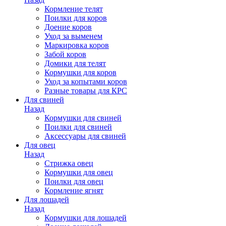
Кормление телят
Поилки для коров
Доение коров
Уход за выменем
Маркировка коров
Забой коров
Домики для телят
Кормушки для коров
Уход за копытами коров
Разные товары для КРС
Для свиней
Назад
Кормушки для свиней
Поилки для свиней
Аксессуары для свиней
Для овец
Назад
Стрижка овец
Кормушки для овец
Поилки для овец
Кормление ягнят
Для лошадей
Назад
Кормушки для лошадей