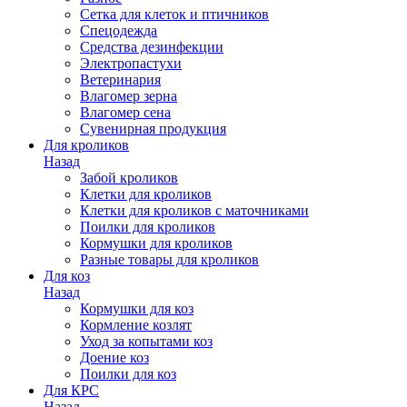
Сетка для клеток и птичников
Спецодежда
Средства дезинфекции
Электропастухи
Ветеринария
Влагомер зерна
Влагомер сена
Сувенирная продукция
Для кроликов
Назад
Забой кроликов
Клетки для кроликов
Клетки для кроликов с маточниками
Поилки для кроликов
Кормушки для кроликов
Разные товары для кроликов
Для коз
Назад
Кормушки для коз
Кормление козлят
Уход за копытами коз
Доение коз
Поилки для коз
Для КРС
Назад