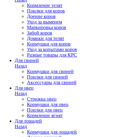
Кормление телят
Поилки для коров
Доение коров
Уход за выменем
Маркировка коров
Забой коров
Домики для телят
Кормушки для коров
Уход за копытами коров
Разные товары для КРС
Для свиней
Назад
Кормушки для свиней
Поилки для свиней
Аксессуары для свиней
Для овец
Назад
Стрижка овец
Кормушки для овец
Поилки для овец
Кормление ягнят
Для лошадей
Назад
Кормушки для лошадей