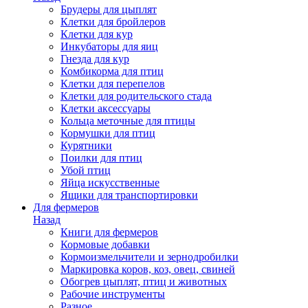
Брудеры для цыплят
Клетки для бройлеров
Клетки для кур
Инкубаторы для яиц
Гнезда для кур
Комбикорма для птиц
Клетки для перепелов
Клетки для родительского стада
Клетки аксессуары
Кольца меточные для птицы
Кормушки для птиц
Курятники
Поилки для птиц
Убой птиц
Яйца искусственные
Ящики для транспортировки
Для фермеров
Назад
Книги для фермеров
Кормовые добавки
Кормоизмельчители и зернодробилки
Маркировка коров, коз, овец, свиней
Обогрев цыплят, птиц и животных
Рабочие инструменты
Разное