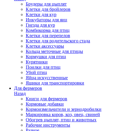
Брудеры для цыплят
Клетки для бройлеров
Клетки для кур
Инкубаторы для яиц
Гнезда для кур
Комбикорма для птиц
Клетки для перепелов
Клетки для родительского стада
Клетки аксессуары
Кольца меточные для птицы
Кормушки для птиц
Курятники
Поилки для птиц
Убой птиц
Яйца искусственные
Ящики для транспортировки
Для фермеров
Назад
Книги для фермеров
Кормовые добавки
Кормоизмельчители и зернодробилки
Маркировка коров, коз, овец, свиней
Обогрев цыплят, птиц и животных
Рабочие инструменты
Разное