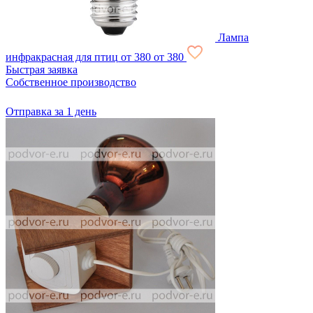
Лампа
инфракрасная для птиц
от 380
от 380
Быстрая заявка
Собственное производство
Отправка за 1 день