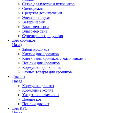
Сетка для клеток и птичников
Спецодежда
Средства дезинфекции
Электропастухи
Ветеринария
Влагомер зерна
Влагомер сена
Сувенирная продукция
Для кроликов
Назад
Забой кроликов
Клетки для кроликов
Клетки для кроликов с маточниками
Поилки для кроликов
Кормушки для кроликов
Разные товары для кроликов
Для коз
Назад
Кормушки для коз
Кормление козлят
Уход за копытами коз
Доение коз
Поилки для коз
Для КРС
Назад