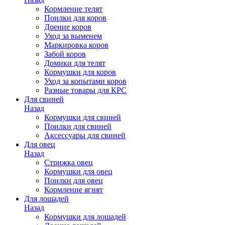
Кормление телят
Поилки для коров
Доение коров
Уход за выменем
Маркировка коров
Забой коров
Домики для телят
Кормушки для коров
Уход за копытами коров
Разные товары для КРС
Для свиней
Назад
Кормушки для свиней
Поилки для свиней
Аксессуары для свиней
Для овец
Назад
Стрижка овец
Кормушки для овец
Поилки для овец
Кормление ягнят
Для лошадей
Назад
Кормушки для лошадей