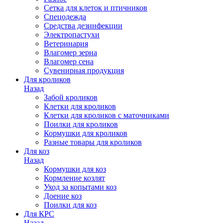
Сетка для клеток и птичников
Спецодежда
Средства дезинфекции
Электропастухи
Ветеринария
Влагомер зерна
Влагомер сена
Сувенирная продукция
Для кроликов
Назад
Забой кроликов
Клетки для кроликов
Клетки для кроликов с маточниками
Поилки для кроликов
Кормушки для кроликов
Разные товары для кроликов
Для коз
Назад
Кормушки для коз
Кормление козлят
Уход за копытами коз
Доение коз
Поилки для коз
Для КРС
Назад