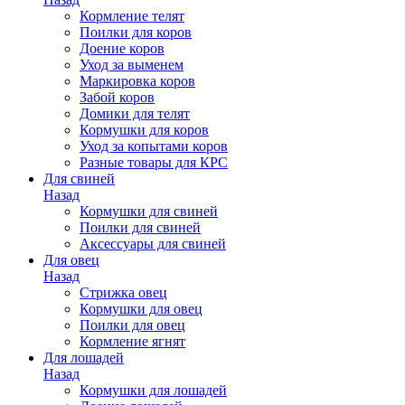
Кормление телят
Поилки для коров
Доение коров
Уход за выменем
Маркировка коров
Забой коров
Домики для телят
Кормушки для коров
Уход за копытами коров
Разные товары для КРС
Для свиней
Назад
Кормушки для свиней
Поилки для свиней
Аксессуары для свиней
Для овец
Назад
Стрижка овец
Кормушки для овец
Поилки для овец
Кормление ягнят
Для лошадей
Назад
Кормушки для лошадей