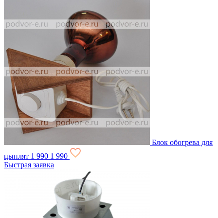
Блок обогрева для
цыплят
1 990
1 990
Быстрая заявка