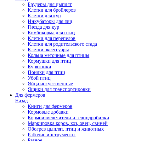
Брудеры для цыплят
Клетки для бройлеров
Клетки для кур
Инкубаторы для яиц
Гнезда для кур
Комбикорма для птиц
Клетки для перепелов
Клетки для родительского стада
Клетки аксессуары
Кольца меточные для птицы
Кормушки для птиц
Курятники
Поилки для птиц
Убой птиц
Яйца искусственные
Ящики для транспортировки
Для фермеров
Назад
Книги для фермеров
Кормовые добавки
Кормоизмельчители и зернодробилки
Маркировка коров, коз, овец, свиней
Обогрев цыплят, птиц и животных
Рабочие инструменты
Разное