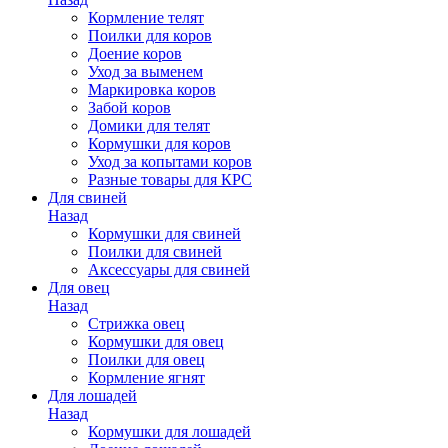
Кормление телят
Поилки для коров
Доение коров
Уход за выменем
Маркировка коров
Забой коров
Домики для телят
Кормушки для коров
Уход за копытами коров
Разные товары для КРС
Для свиней
Назад
Кормушки для свиней
Поилки для свиней
Аксессуары для свиней
Для овец
Назад
Стрижка овец
Кормушки для овец
Поилки для овец
Кормление ягнят
Для лошадей
Назад
Кормушки для лошадей