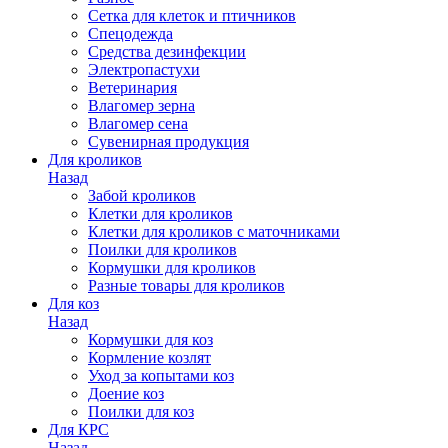
Сетка для клеток и птичников
Спецодежда
Средства дезинфекции
Электропастухи
Ветеринария
Влагомер зерна
Влагомер сена
Сувенирная продукция
Для кроликов
Назад
Забой кроликов
Клетки для кроликов
Клетки для кроликов с маточниками
Поилки для кроликов
Кормушки для кроликов
Разные товары для кроликов
Для коз
Назад
Кормушки для коз
Кормление козлят
Уход за копытами коз
Доение коз
Поилки для коз
Для КРС
Назад