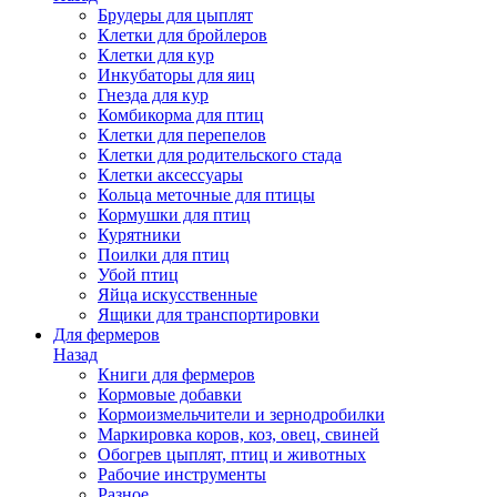
Брудеры для цыплят
Клетки для бройлеров
Клетки для кур
Инкубаторы для яиц
Гнезда для кур
Комбикорма для птиц
Клетки для перепелов
Клетки для родительского стада
Клетки аксессуары
Кольца меточные для птицы
Кормушки для птиц
Курятники
Поилки для птиц
Убой птиц
Яйца искусственные
Ящики для транспортировки
Для фермеров
Назад
Книги для фермеров
Кормовые добавки
Кормоизмельчители и зернодробилки
Маркировка коров, коз, овец, свиней
Обогрев цыплят, птиц и животных
Рабочие инструменты
Разное