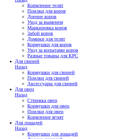
Кормление телят
Поилки для коров
Доение коров
Уход за выменем
Маркировка коров
Забой коров
Домики для телят
Кормушки для коров
Уход за копытами коров
Разные товары для КРС
Для свиней
Назад
Кормушки для свиней
Поилки для свиней
Аксессуары для свиней
Для овец
Назад
Стрижка овец
Кормушки для овец
Поилки для овец
Кормление ягнят
Для лошадей
Назад
Кормушки для лошадей