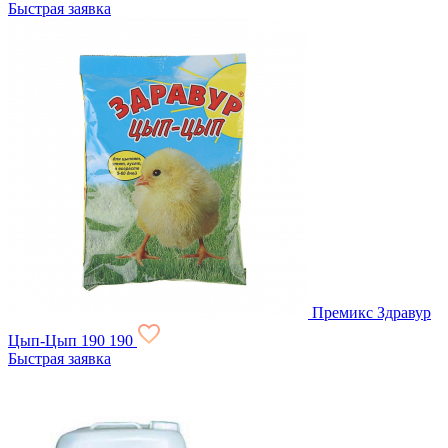
Быстрая заявка
Премикс Здравур
Цып-Цып
190
190
Быстрая заявка