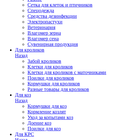
Сетка для клеток и птичников
Спецодежда
Средства дезинфекции
Электропастухи
Ветеринария
Влагомер зерна
Влагомер сена
Сувенирная продукция
Для кроликов
Назад
Забой кроликов
Клетки для кроликов
Клетки для кроликов с маточниками
Поилки для кроликов
Кормушки для кроликов
Разные товары для кроликов
Для коз
Назад
Кормушки для коз
Кормление козлят
Уход за копытами коз
Доение коз
Поилки для коз
Для КРС
Назад