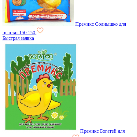
Премикс Солнышко для
цыплят
150
150
Быстрая заявка
Премикс Богатей для