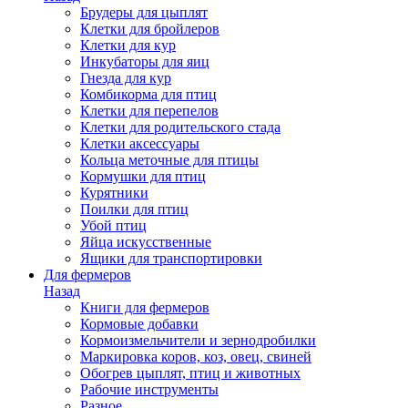
Брудеры для цыплят
Клетки для бройлеров
Клетки для кур
Инкубаторы для яиц
Гнезда для кур
Комбикорма для птиц
Клетки для перепелов
Клетки для родительского стада
Клетки аксессуары
Кольца меточные для птицы
Кормушки для птиц
Курятники
Поилки для птиц
Убой птиц
Яйца искусственные
Ящики для транспортировки
Для фермеров
Назад
Книги для фермеров
Кормовые добавки
Кормоизмельчители и зернодробилки
Маркировка коров, коз, овец, свиней
Обогрев цыплят, птиц и животных
Рабочие инструменты
Разное