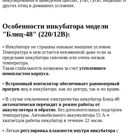
инкубирования и выведения цыплят, утят, гусят, индюшат и
других птиц в домашних условиях.
Особенности инкубатора модели
"Блиц-48" (220/12В):
• Инкубатору не страшны никакие внешние условия.
Температура в нем остается неизменной даже если за
пределами инкубатора сквозняк или очень низкая
температура.
Такая стабильность возможна за счет
утепленного
пенопластом корпуса
.
•
Встроенный вентилятор обеспечивает равномерный
прогрев
яиц в инкубаторе, как по центру, так и по краям.
• В случае отключения электричества инкубатор Блиц-48
автоматически переходит в режим работы от
аккумулятора и обратно
. Без дополнительных подстроек
температуры. Автомобильного аккумулятора 55 А-ч
хватаетдля работы инкубатор в течение 22 часов.
• Легкая
регулировка влажности внутри инкубатора
с