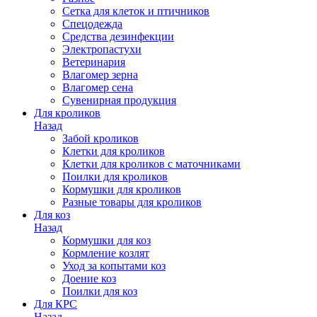
Сетка для клеток и птичников
Спецодежда
Средства дезинфекции
Электропастухи
Ветеринария
Влагомер зерна
Влагомер сена
Сувенирная продукция
Для кроликов
Назад
Забой кроликов
Клетки для кроликов
Клетки для кроликов с маточниками
Поилки для кроликов
Кормушки для кроликов
Разные товары для кроликов
Для коз
Назад
Кормушки для коз
Кормление козлят
Уход за копытами коз
Доение коз
Поилки для коз
Для КРС
Назад