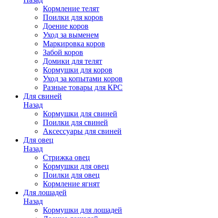
Кормление телят
Поилки для коров
Доение коров
Уход за выменем
Маркировка коров
Забой коров
Домики для телят
Кормушки для коров
Уход за копытами коров
Разные товары для КРС
Для свиней
Назад
Кормушки для свиней
Поилки для свиней
Аксессуары для свиней
Для овец
Назад
Стрижка овец
Кормушки для овец
Поилки для овец
Кормление ягнят
Для лошадей
Назад
Кормушки для лошадей