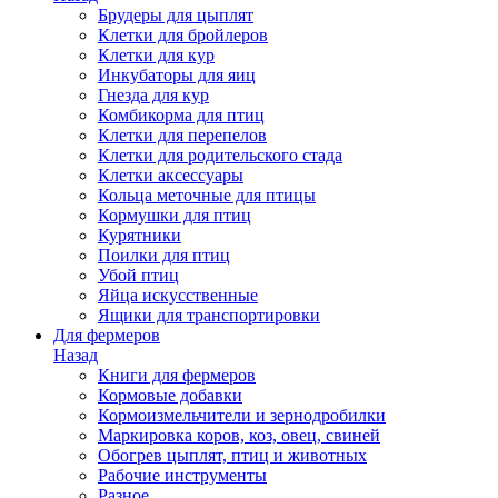
Брудеры для цыплят
Клетки для бройлеров
Клетки для кур
Инкубаторы для яиц
Гнезда для кур
Комбикорма для птиц
Клетки для перепелов
Клетки для родительского стада
Клетки аксессуары
Кольца меточные для птицы
Кормушки для птиц
Курятники
Поилки для птиц
Убой птиц
Яйца искусственные
Ящики для транспортировки
Для фермеров
Назад
Книги для фермеров
Кормовые добавки
Кормоизмельчители и зернодробилки
Маркировка коров, коз, овец, свиней
Обогрев цыплят, птиц и животных
Рабочие инструменты
Разное