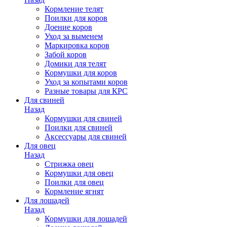
Кормление телят
Поилки для коров
Доение коров
Уход за выменем
Маркировка коров
Забой коров
Домики для телят
Кормушки для коров
Уход за копытами коров
Разные товары для КРС
Для свиней
Назад
Кормушки для свиней
Поилки для свиней
Аксессуары для свиней
Для овец
Назад
Стрижка овец
Кормушки для овец
Поилки для овец
Кормление ягнят
Для лошадей
Назад
Кормушки для лошадей