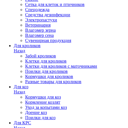
Сетка для клеток и птичников
Спецодежда
Средства дезинфекции
Электропастухи
Ветеринария
Влагомер зерна
Влагомер сена
Сувенирная продукция
Для кроликов
Назад
Забой кроликов
Клетки для кроликов
Клетки для кроликов с маточниками
Поилки для кроликов
Кормушки для кроликов
Разные товары для кроликов
Для коз
Назад
Кормушки для коз
Кормление козлят
Уход за копытами коз
Доение коз
Поилки для коз
Для КРС
Назад