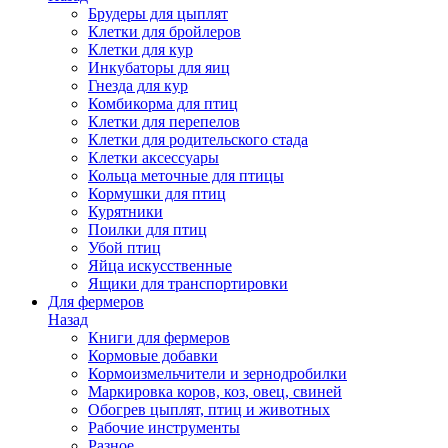
Брудеры для цыплят
Клетки для бройлеров
Клетки для кур
Инкубаторы для яиц
Гнезда для кур
Комбикорма для птиц
Клетки для перепелов
Клетки для родительского стада
Клетки аксессуары
Кольца меточные для птицы
Кормушки для птиц
Курятники
Поилки для птиц
Убой птиц
Яйца искусственные
Ящики для транспортировки
Для фермеров
Назад
Книги для фермеров
Кормовые добавки
Кормоизмельчители и зернодробилки
Маркировка коров, коз, овец, свиней
Обогрев цыплят, птиц и животных
Рабочие инструменты
Разное