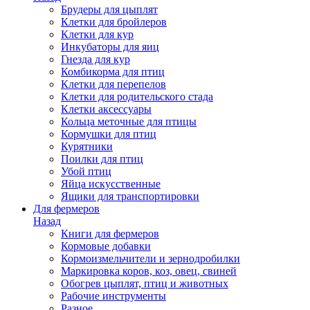
Брудеры для цыплят
Клетки для бройлеров
Клетки для кур
Инкубаторы для яиц
Гнезда для кур
Комбикорма для птиц
Клетки для перепелов
Клетки для родительского стада
Клетки аксессуары
Кольца меточные для птицы
Кормушки для птиц
Курятники
Поилки для птиц
Убой птиц
Яйца искусственные
Ящики для транспортировки
Для фермеров
Назад
Книги для фермеров
Кормовые добавки
Кормоизмельчители и зернодробилки
Маркировка коров, коз, овец, свиней
Обогрев цыплят, птиц и животных
Рабочие инструменты
Разное