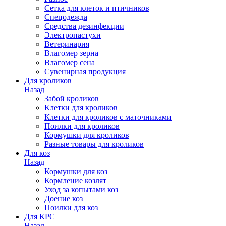
Сетка для клеток и птичников
Спецодежда
Средства дезинфекции
Электропастухи
Ветеринария
Влагомер зерна
Влагомер сена
Сувенирная продукция
Для кроликов
Назад
Забой кроликов
Клетки для кроликов
Клетки для кроликов с маточниками
Поилки для кроликов
Кормушки для кроликов
Разные товары для кроликов
Для коз
Назад
Кормушки для коз
Кормление козлят
Уход за копытами коз
Доение коз
Поилки для коз
Для КРС
Назад