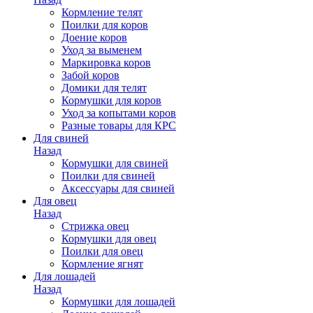
Кормление телят
Поилки для коров
Доение коров
Уход за выменем
Маркировка коров
Забой коров
Домики для телят
Кормушки для коров
Уход за копытами коров
Разные товары для КРС
Для свиней
Назад
Кормушки для свиней
Поилки для свиней
Аксессуары для свиней
Для овец
Назад
Стрижка овец
Кормушки для овец
Поилки для овец
Кормление ягнят
Для лошадей
Назад
Кормушки для лошадей