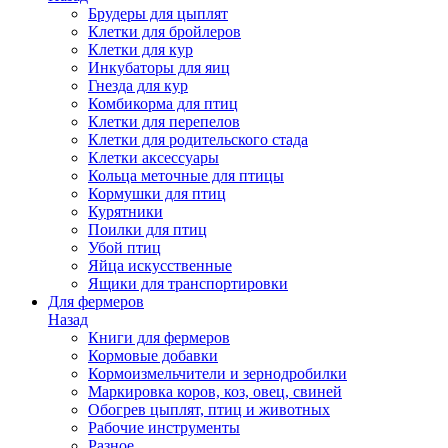
Брудеры для цыплят
Клетки для бройлеров
Клетки для кур
Инкубаторы для яиц
Гнезда для кур
Комбикорма для птиц
Клетки для перепелов
Клетки для родительского стада
Клетки аксессуары
Кольца меточные для птицы
Кормушки для птиц
Курятники
Поилки для птиц
Убой птиц
Яйца искусственные
Ящики для транспортировки
Для фермеров
Назад
Книги для фермеров
Кормовые добавки
Кормоизмельчители и зернодробилки
Маркировка коров, коз, овец, свиней
Обогрев цыплят, птиц и животных
Рабочие инструменты
Разное