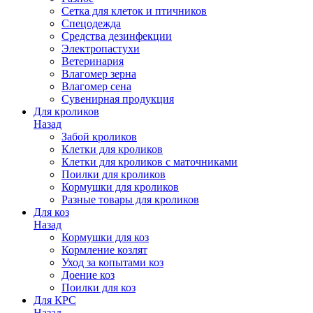
Сетка для клеток и птичников
Спецодежда
Средства дезинфекции
Электропастухи
Ветеринария
Влагомер зерна
Влагомер сена
Сувенирная продукция
Для кроликов
Назад
Забой кроликов
Клетки для кроликов
Клетки для кроликов с маточниками
Поилки для кроликов
Кормушки для кроликов
Разные товары для кроликов
Для коз
Назад
Кормушки для коз
Кормление козлят
Уход за копытами коз
Доение коз
Поилки для коз
Для КРС
Назад