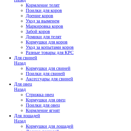
Кормление телят
Поилки для коров
Доение коров
Уход за выменем
Маркировка коров
Забой коров
Домики для телят
Кормушки для коров
Уход за копытами коров
Разные товары для КРС
Для свиней
Назад
Кормушки для свиней
Поилки для свиней
Аксессуары для свиней
Для овец
Назад
Стрижка овец
Кормушки для овец
Поилки для овец
Кормление ягнят
Для лошадей
Назад
Кормушки для лошадей