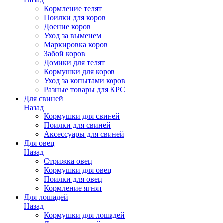
Кормление телят
Поилки для коров
Доение коров
Уход за выменем
Маркировка коров
Забой коров
Домики для телят
Кормушки для коров
Уход за копытами коров
Разные товары для КРС
Для свиней
Назад
Кормушки для свиней
Поилки для свиней
Аксессуары для свиней
Для овец
Назад
Стрижка овец
Кормушки для овец
Поилки для овец
Кормление ягнят
Для лошадей
Назад
Кормушки для лошадей