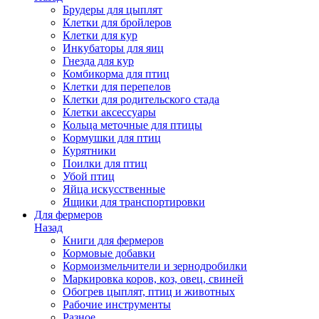
Брудеры для цыплят
Клетки для бройлеров
Клетки для кур
Инкубаторы для яиц
Гнезда для кур
Комбикорма для птиц
Клетки для перепелов
Клетки для родительского стада
Клетки аксессуары
Кольца меточные для птицы
Кормушки для птиц
Курятники
Поилки для птиц
Убой птиц
Яйца искусственные
Ящики для транспортировки
Для фермеров
Назад
Книги для фермеров
Кормовые добавки
Кормоизмельчители и зернодробилки
Маркировка коров, коз, овец, свиней
Обогрев цыплят, птиц и животных
Рабочие инструменты
Разное