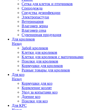
Сетка для клеток и птичников
Спецодежда
Средства дезинфекции
Электропастухи
Ветеринария
Влагомер зерна
Влагомер сена
Сувенирная продукция
Для кроликов
Назад
Забой кроликов
Клетки для кроликов
Клетки для кроликов с маточниками
Поилки для кроликов
Кормушки для кроликов
Разные товары для кроликов
Для коз
Назад
Кормушки для коз
Кормление козлят
Уход за копытами коз
Доение коз
Поилки для коз
Для КРС
Назад