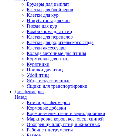
Брудеры для цыплят
Клетки для бройлеров
Клетки для кур
Инкубаторы для яиц
Гнезда для кур
Комбикорма для птиц
Клетки для перепелов
Клетки для родительского стада
Клетки аксессуары
Кольца меточные для птицы
Кормушки для птиц
Курятники
Поилки для птиц
Убой птиц
Яйца искусственные
Ящики для транспортировки
Для фермеров
Назад
Книги для фермеров
Кормовые добавки
Кормоизмельчители и зернодробилки
Маркировка коров, коз, овец, свиней
Обогрев цыплят, птиц и животных
Рабочие инструменты
Разное