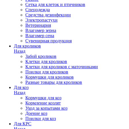
Сетка для клеток и птичников
Спецодежда
Средства дезинфекции
Электропастухи
Ветеринария
Влагомер зерна
Влагомер сена
Сувенирная продукция
Для кроликов
Назад
Забой кроликов
Клетки для кроликов
Клетки для кроликов с маточниками
Поилки для кроликов
Кормушки для кроликов
Разные товары для кроликов
Для коз
Назад
Кормушки для коз
Кормление козлят
Уход за копытами коз
Доение коз
Поилки для коз
Для КРС
Назад