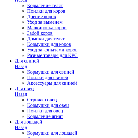
Кормление телят
Поилки для коров
Доение коров
Уход за выменем
Маркировка коров
Забой коров
Домики для телят
Кормушки для коров
Уход за копытами коров
Разные товары для КРС
Для свиней
Назад
Кормушки для свиней
Поилки для свиней
Аксессуары для свиней
Для овец
Назад
Стрижка овец
Кормушки для овец
Поилки для овец
Кормление ягнят
Для лошадей
Назад
Кормушки для лошадей