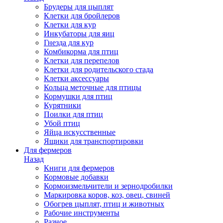
Брудеры для цыплят
Клетки для бройлеров
Клетки для кур
Инкубаторы для яиц
Гнезда для кур
Комбикорма для птиц
Клетки для перепелов
Клетки для родительского стада
Клетки аксессуары
Кольца меточные для птицы
Кормушки для птиц
Курятники
Поилки для птиц
Убой птиц
Яйца искусственные
Ящики для транспортировки
Для фермеров
Назад
Книги для фермеров
Кормовые добавки
Кормоизмельчители и зернодробилки
Маркировка коров, коз, овец, свиней
Обогрев цыплят, птиц и животных
Рабочие инструменты
Разное