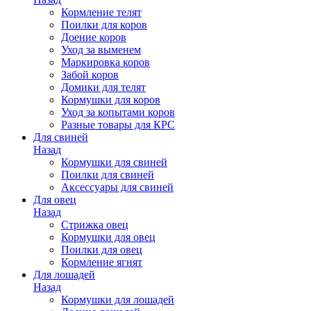
Кормление телят
Поилки для коров
Доение коров
Уход за выменем
Маркировка коров
Забой коров
Домики для телят
Кормушки для коров
Уход за копытами коров
Разные товары для КРС
Для свиней
Назад
Кормушки для свиней
Поилки для свиней
Аксессуары для свиней
Для овец
Назад
Стрижка овец
Кормушки для овец
Поилки для овец
Кормление ягнят
Для лошадей
Назад
Кормушки для лошадей