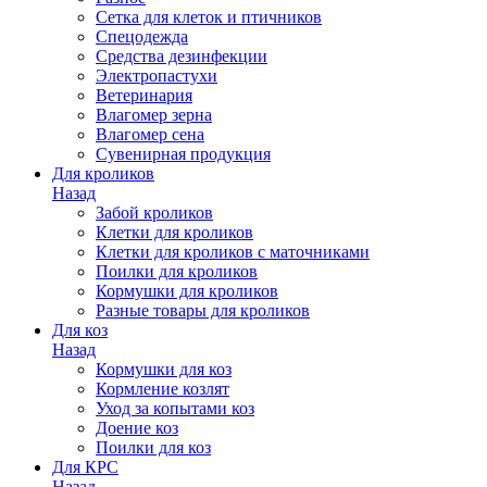
Сетка для клеток и птичников
Спецодежда
Средства дезинфекции
Электропастухи
Ветеринария
Влагомер зерна
Влагомер сена
Сувенирная продукция
Для кроликов
Назад
Забой кроликов
Клетки для кроликов
Клетки для кроликов с маточниками
Поилки для кроликов
Кормушки для кроликов
Разные товары для кроликов
Для коз
Назад
Кормушки для коз
Кормление козлят
Уход за копытами коз
Доение коз
Поилки для коз
Для КРС
Назад