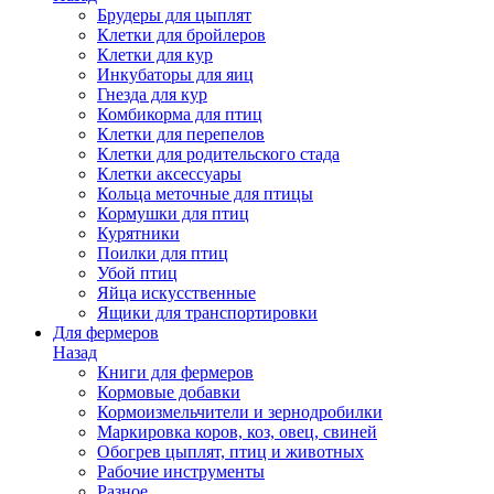
Брудеры для цыплят
Клетки для бройлеров
Клетки для кур
Инкубаторы для яиц
Гнезда для кур
Комбикорма для птиц
Клетки для перепелов
Клетки для родительского стада
Клетки аксессуары
Кольца меточные для птицы
Кормушки для птиц
Курятники
Поилки для птиц
Убой птиц
Яйца искусственные
Ящики для транспортировки
Для фермеров
Назад
Книги для фермеров
Кормовые добавки
Кормоизмельчители и зернодробилки
Маркировка коров, коз, овец, свиней
Обогрев цыплят, птиц и животных
Рабочие инструменты
Разное