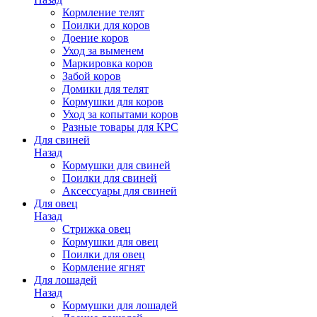
Кормление телят
Поилки для коров
Доение коров
Уход за выменем
Маркировка коров
Забой коров
Домики для телят
Кормушки для коров
Уход за копытами коров
Разные товары для КРС
Для свиней
Назад
Кормушки для свиней
Поилки для свиней
Аксессуары для свиней
Для овец
Назад
Стрижка овец
Кормушки для овец
Поилки для овец
Кормление ягнят
Для лошадей
Назад
Кормушки для лошадей