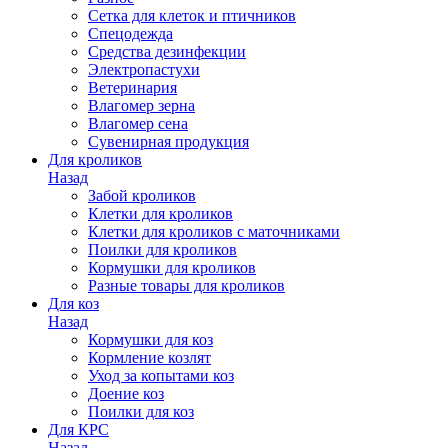
Сетка для клеток и птичников
Спецодежда
Средства дезинфекции
Электропастухи
Ветеринария
Влагомер зерна
Влагомер сена
Сувенирная продукция
Для кроликов
Назад
Забой кроликов
Клетки для кроликов
Клетки для кроликов с маточниками
Поилки для кроликов
Кормушки для кроликов
Разные товары для кроликов
Для коз
Назад
Кормушки для коз
Кормление козлят
Уход за копытами коз
Доение коз
Поилки для коз
Для КРС
Назад