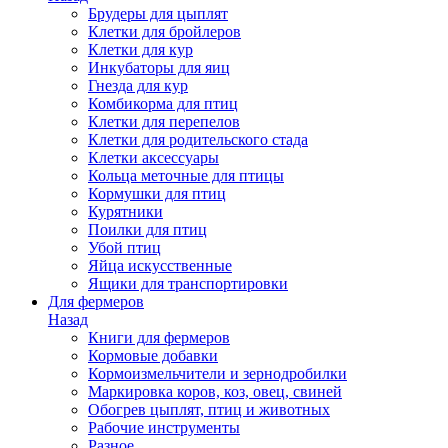
Брудеры для цыплят
Клетки для бройлеров
Клетки для кур
Инкубаторы для яиц
Гнезда для кур
Комбикорма для птиц
Клетки для перепелов
Клетки для родительского стада
Клетки аксессуары
Кольца меточные для птицы
Кормушки для птиц
Курятники
Поилки для птиц
Убой птиц
Яйца искусственные
Ящики для транспортировки
Для фермеров
Назад
Книги для фермеров
Кормовые добавки
Кормоизмельчители и зернодробилки
Маркировка коров, коз, овец, свиней
Обогрев цыплят, птиц и животных
Рабочие инструменты
Разное