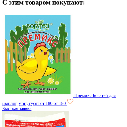
С этим товаром покупают:
Премикс Богатей для
цыплят, утят, гусят
от 180
от 180
Быстрая заявка