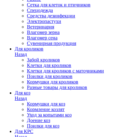
Сетка для клеток и птичников
Спецодежда
Средства дезинфекции
Электропастухи
Ветеринария
Влагомер зерна
Влагомер сена
Сувенирная продукция
Для кроликов
Назад
Забой кроликов
Клетки для кроликов
Клетки для кроликов с маточниками
Поилки для кроликов
Кормушки для кроликов
Разные товары для кроликов
Для коз
Назад
Кормушки для коз
Кормление козлят
Уход за копытами коз
Доение коз
Поилки для коз
Для КРС
Назад