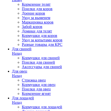
Кормление телят
Поилки для коров
Доение коров
Уход за выменем
Маркировка коров
Забой коров
Домики для телят
Кормушки для коров
Уход за копытами коров
Разные товары для КРС
Для свиней
Назад
Кормушки для свиней
Поилки для свиней
Аксессуары для свиней
Для овец
Назад
Стрижка овец
Кормушки для овец
Поилки для овец
Кормление ягнят
Для лошадей
Назад
Кормушки для лошадей