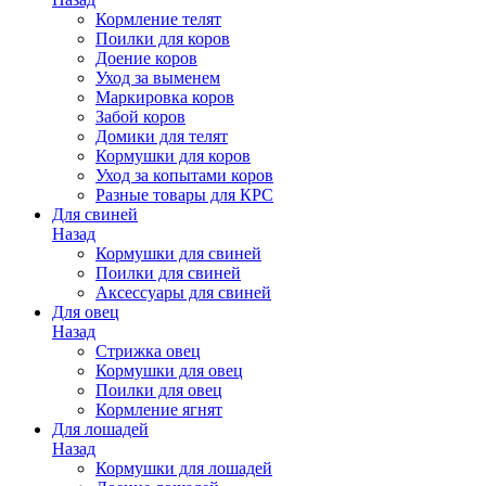
Кормление телят
Поилки для коров
Доение коров
Уход за выменем
Маркировка коров
Забой коров
Домики для телят
Кормушки для коров
Уход за копытами коров
Разные товары для КРС
Для свиней
Назад
Кормушки для свиней
Поилки для свиней
Аксессуары для свиней
Для овец
Назад
Стрижка овец
Кормушки для овец
Поилки для овец
Кормление ягнят
Для лошадей
Назад
Кормушки для лошадей