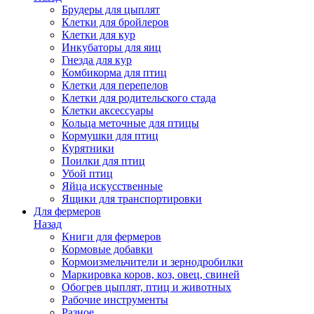
Брудеры для цыплят
Клетки для бройлеров
Клетки для кур
Инкубаторы для яиц
Гнезда для кур
Комбикорма для птиц
Клетки для перепелов
Клетки для родительского стада
Клетки аксессуары
Кольца меточные для птицы
Кормушки для птиц
Курятники
Поилки для птиц
Убой птиц
Яйца искусственные
Ящики для транспортировки
Для фермеров
Назад
Книги для фермеров
Кормовые добавки
Кормоизмельчители и зернодробилки
Маркировка коров, коз, овец, свиней
Обогрев цыплят, птиц и животных
Рабочие инструменты
Разное