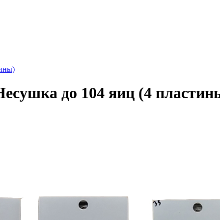
тины)
есушка до 104 яиц (4 пластин