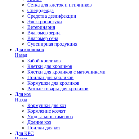
Сетка для клеток и птичников
Спецодежда
Средства дезинфекции
Электропастухи
Ветеринария
Влагомер зерна
Влагомер сена
Сувенирная продукция
Для кроликов
Назад
Забой кроликов
Клетки для кроликов
Клетки для кроликов с маточниками
Поилки для кроликов
Кормушки для кроликов
Разные товары для кроликов
Для коз
Назад
Кормушки для коз
Кормление козлят
Уход за копытами коз
Доение коз
Поилки для коз
Для КРС
Назад