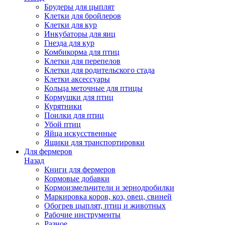
Брудеры для цыплят
Клетки для бройлеров
Клетки для кур
Инкубаторы для яиц
Гнезда для кур
Комбикорма для птиц
Клетки для перепелов
Клетки для родительского стада
Клетки аксессуары
Кольца меточные для птицы
Кормушки для птиц
Курятники
Поилки для птиц
Убой птиц
Яйца искусственные
Ящики для транспортировки
Для фермеров
Назад
Книги для фермеров
Кормовые добавки
Кормоизмельчители и зернодробилки
Маркировка коров, коз, овец, свиней
Обогрев цыплят, птиц и животных
Рабочие инструменты
Разное