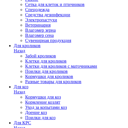
Сетка для клеток и птичников
Спецодежда
Средства дезинфекции
Электропастухи
Ветеринария
Влагомер зерна
Влагомер сена
Сувенирная продукция
Для кроликов
Назад
Забой кроликов
Клетки для кроликов
Клетки для кроликов с маточниками
Поилки для кроликов
Кормушки для кроликов
Разные товары для кроликов
Для коз
Назад
Кормушки для коз
Кормление козлят
Уход за копытами коз
Доение коз
Поилки для коз
Для КРС
Назад