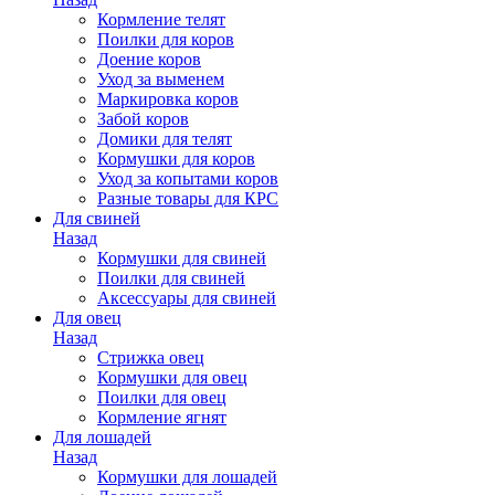
Кормление телят
Поилки для коров
Доение коров
Уход за выменем
Маркировка коров
Забой коров
Домики для телят
Кормушки для коров
Уход за копытами коров
Разные товары для КРС
Для свиней
Назад
Кормушки для свиней
Поилки для свиней
Аксессуары для свиней
Для овец
Назад
Стрижка овец
Кормушки для овец
Поилки для овец
Кормление ягнят
Для лошадей
Назад
Кормушки для лошадей